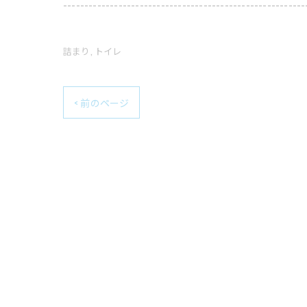
---------------------------------------------------------
詰まり
トイレ
< 前のページ