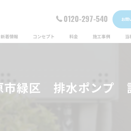
0120-297-540
お問
新着情報
コンセプト
料金
施工事例
当
詰
漏
原市緑区 排水ポンプ 
給
蛇
ト