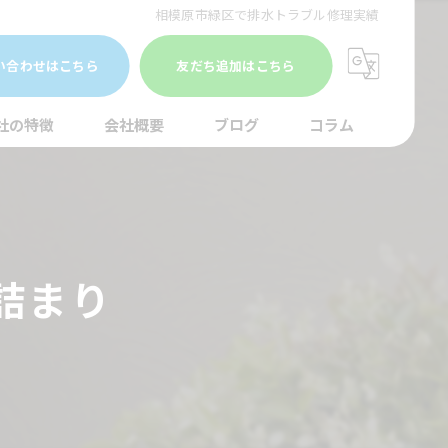
相模原市緑区で排水トラブル修理実績
い合わせはこちら
友だち追加はこちら
社の特徴
会社概要
ブログ
コラム
まり
水調査
詰まり
湯器
口
イレ