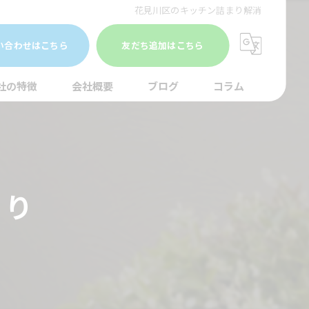
花見川区のキッチン詰まり解消
い合わせはこちら
友だち追加はこちら
社の特徴
会社概要
ブログ
コラム
まり
水調査
まり
湯器
口
イレ