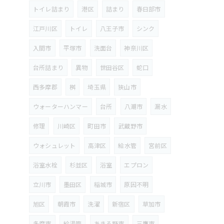
トイレ詰まり
港区
詰まり
春日部市
江戸川区
トイレ
八王子市
シンク
入間市
平塚市
洗面台
神奈川区
台所詰まり
異物
世田谷区
蛇口
西多摩郡
桝
埼玉県
狭山市
ウォーターハンマー
台所
八潮市
漏水
修理
川崎区
町田市
武蔵野市
ウォシュレット
高津区
給水管
宮前区
浴室水栓
杉並区
浴室
エプロン
立川市
墨田区
稲城市
原因不明
旭区
朝霞市
洗濯
新宿区
草加市
多摩市
給湯管
あきる野市
三鷹市