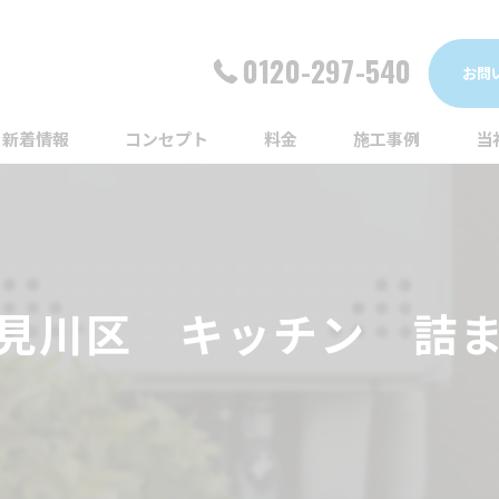
0120-297-540
お問
新着情報
コンセプト
料金
施工事例
当
詰
漏
見川区 キッチン 詰
給
蛇
ト