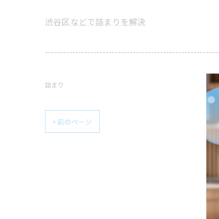
渋谷区などで詰まりを解決
---------------------------------------------------------
詰まり
< 前のページ