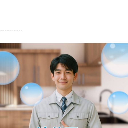
-------------
一覧に戻る
関連タグ
#花見川区
#キッチン
#詰まり