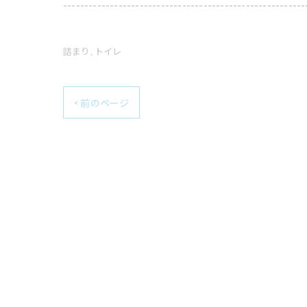
---------------------------------------------------------
詰まり
トイレ
< 前のページ