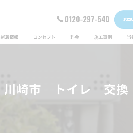
0120-297-540
お問
新着情報
コンセプト
料金
施工事例
当
詰
漏
川崎市 トイレ 交換
給
蛇
ト