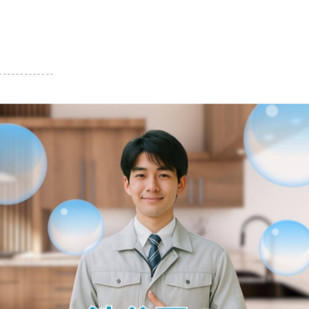
-------------
一覧に戻る
関連タグ
#平塚市
#洗面台
#詰まり