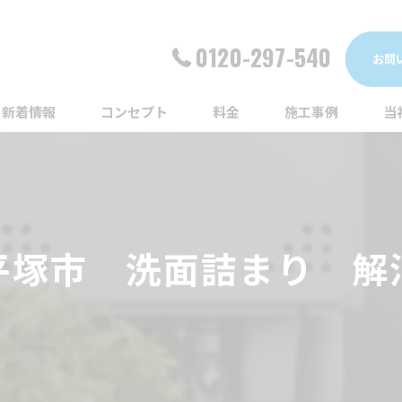
0120-297-540
お問
新着情報
コンセプト
料金
施工事例
当
詰
漏
平塚市 洗面詰まり 解
給
蛇
ト