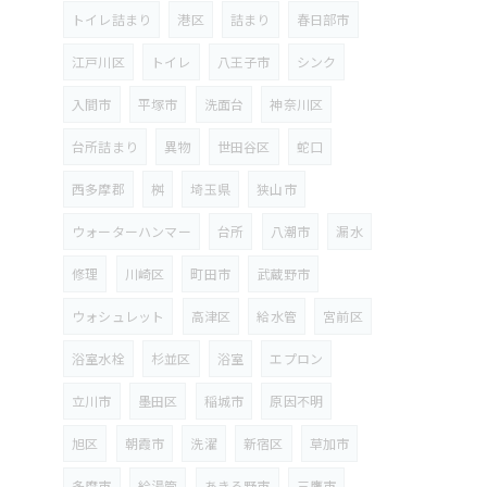
トイレ詰まり
港区
詰まり
春日部市
江戸川区
トイレ
八王子市
シンク
入間市
平塚市
洗面台
神奈川区
台所詰まり
異物
世田谷区
蛇口
西多摩郡
桝
埼玉県
狭山市
ウォーターハンマー
台所
八潮市
漏水
修理
川崎区
町田市
武蔵野市
ウォシュレット
高津区
給水管
宮前区
浴室水栓
杉並区
浴室
エプロン
立川市
墨田区
稲城市
原因不明
旭区
朝霞市
洗濯
新宿区
草加市
多摩市
給湯管
あきる野市
三鷹市