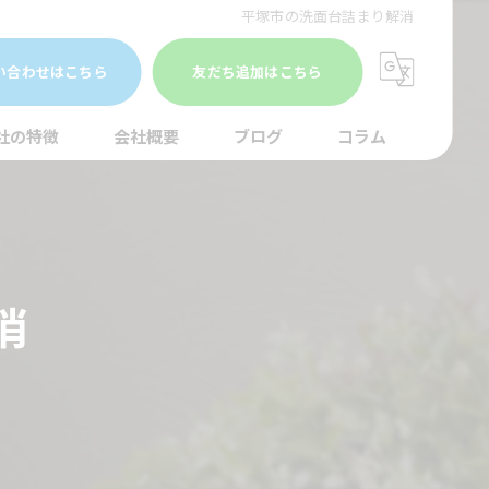
平塚市の洗面台詰まり解消
い合わせはこちら
友だち追加はこちら
社の特徴
会社概要
ブログ
コラム
まり
水調査
消
湯器
口
イレ