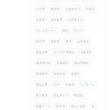
小平市
藤沢市
浴室排水口
中央区
本庄市
海老名市
台所排水口
ディスポーザー
緑区
ポンプ
所沢市
秦野市
清掃
台所排水
高圧洗浄
さいたま市緑区
浴室排水
横浜市中区
洗濯排水
横浜市西区
横須賀市
台所水栓
目黒区
東松山市
天井
大和市
リフォーム
茅ケ崎市
高圧ポンプ
鶴見区
蛇腹ホース
府中市
保土ヶ谷区
油