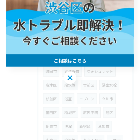
八王子市
シンク
入間市
平塚市
洗面台
神奈川区
台所詰まり
異物
世田谷区
蛇口
西多摩郡
桝
埼玉県
狭山市
ウォーターハンマー
台所
八潮市
漏水
修理
川崎区
ご相談はこちら
町田市
武蔵野市
ウォシュレット
ご相談はこちら
高津区
給水管
宮前区
浴室水栓
杉並区
浴室
エプロン
立川市
墨田区
稲城市
原因不明
旭区
朝霞市
洗濯
新宿区
草加市
多摩市
給湯管
あきる野市
三鷹市