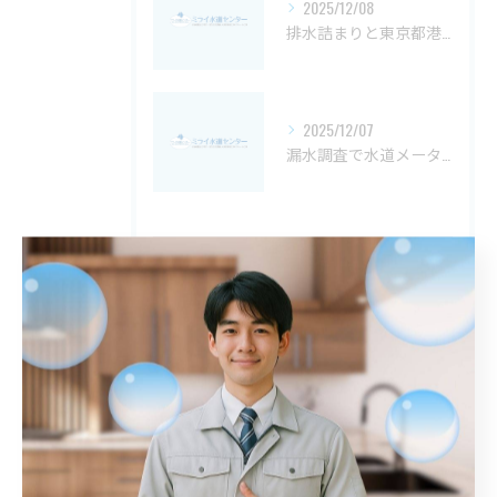
2025/12/08
排水詰まりと東京都港区のグリストラップ詰まり緊急解決法と費用相場を徹底解説
2025/12/07
漏水調査で水道メーターが動いているときの原因とチェック方法を詳しく解説
タグ
Tags
川口市
屋外排水管詰まり
解消
鎌倉市
トイレ詰まり
港区
詰まり
春日部市
江戸川区
トイレ