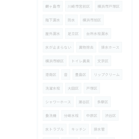
鶴ヶ島市
川崎市宮前区
横浜市戸塚区
階下漏水
防水
横浜市旭区
屋外漏水
足立区
台所水栓漏水
水が止まらない
異物除去
排水ホース
横浜市緑区
トイレ異臭
文京区
港南区
音
豊島区
リップクリーム
洗濯水栓
大田区
戸塚区
シャワーホース
瀬谷区
多摩区
食洗機
分岐水栓
中原区
渋谷区
水トラブル
キッチン
排水管