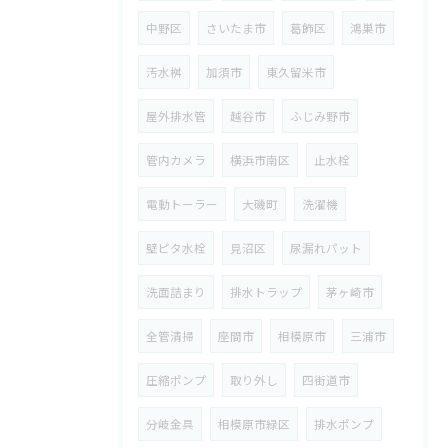
中野区
さいたま市
葛飾区
鴻巣市
汚水桝
加須市
東久留米市
屋外排水管
越谷市
ふじみ野市
管内カメラ
横浜市南区
止水栓
電動トーラー
大磯町
洗濯機
壁ピタ水栓
見沼区
尿漏れパット
洗面詰まり
排水トラップ
茅ヶ崎市
全管清掃
座間市
相模原市
三浦市
圧縮ポンプ
取り外し
四街道市
分岐金具
相模原市緑区
排水ポンプ