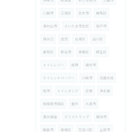
川越市
江東区
志木市
練馬区
東村山市
さいたま市北区
坂戸市
排水口
逆流
台東区
品川区
都筑区
熊谷市
青葉区
麻生区
トイレレバー
故障
調布市
トイレットペーパー
川崎市
洗面水栓
柏市
トイレタンク
交換
浄水器
相模原市南区
屋外
久喜市
漏水調査
グリストラップ
横浜市
飯能市
板橋区
花見川区
上尾市