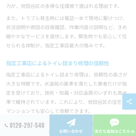
力が、世田谷区の多様な住環境で選ばれる理由です。
また、トラブル発生時には電話一本で現地に駆けつけ、
状況説明や原因の目視確認、作業内容の説明など、きめ
細やかなサービスを提供します。緊急時でも安心して任
せられる体制が、指定工事店最大の強みです。
指定工事店によるトイレ詰まり修理の信頼性
指定工事店によるトイレ詰まり修理は、信頼性の高さが
大きな特徴です。水道局の基準を満たした業者だけが指
定を受けており、技術・知識・対応品質のいずれも高水
準で維持されています。これにより、世田谷区の住宅や
マンションでも安心して依頼できます。
例えば、修理後に再度詰まりや逆流が発生しないよう、
0120-297-540
お問い合わせ
友だち追加はこちら
排水経路全体の点検や清掃、必要に応じた部品交換も行