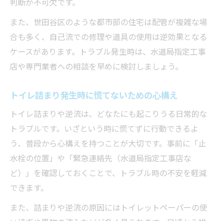
判断が不可欠です。
逆流トラブルでのトイレ詰まり応急対策法
また、世田谷区のような都市部の住宅は配管が複雑な場
トイレ詰まり修理の依頼先選びで安心を得るコ
合も多く、自己流での修理や道具の使用は逆効果となる
ツ
ケースがあります。トラブル発生時は、水道局指定工事
信頼できるトイレ詰まり修理業者の選び方
店や専門業者への相談を早めに検討しましょう。
トイレ詰まり逆流対応業者を見極めるポイ
ント
トイレ詰まり発生時に慌てないための心構え
トイレ詰まり相談時に確認したい業者の条
トイレ詰まりや逆流は、どなたにも起こりうる日常的な
件
トラブルです。いざという時に慌てずに行動できるよ
水道局指定工事店と一般業者の違いを理解
う、普段から心構えを持つことが大切です。事前に「止
安心して任せられるトイレ詰まり依頼方法
水栓の位置」や「緊急連絡先（水道局指定工事店な
水道局指定工事店による信頼のトイレ詰まり対
ど）」を確認しておくことで、トラブル時の不安を軽減
策
できます。
水道局指定工事店が行うトイレ詰まり解決
また、詰まりや逆流の原因にはトイレットペーパーの使
策