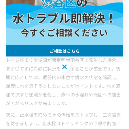
逆流を伴うトイレ詰まり発生時の基本
対応
トイレ詰まり逆流発生時の初期対応手順
ご相談はこちら
トイレ詰まりや逆流が東京都世田谷区で発生した場合、
ご相談はこちら
まず慌てずに冷静に状況を把握することが重要です。初
期対応としては、便器内の水位や排水の状態を確認し、
無理に水を流そうとしないことがポイントです。水を追
加で流すと逆流が悪化し、床への水漏れや周囲への被害
が広がるリスクが高まります。
次に、止水栓を締めて水の供給をストップし、二次被害
を防ぎましょう。止水栓はトイレタンクの下部や側面に