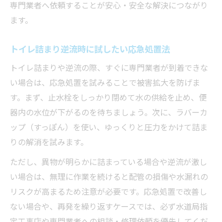
専門業者へ依頼することが安心・安全な解決につながり
ます。
トイレ詰まり逆流時に試したい応急処置法
トイレ詰まりや逆流の際、すぐに専門業者が到着できな
い場合は、応急処置を試みることで被害拡大を防げま
す。まず、止水栓をしっかり閉めて水の供給を止め、便
器内の水位が下がるのを待ちましょう。次に、ラバーカ
ップ（すっぽん）を使い、ゆっくりと圧力をかけて詰ま
りの解消を試みます。
ただし、異物が明らかに詰まっている場合や逆流が激し
い場合は、無理に作業を続けると配管の損傷や水漏れの
リスクが高まるため注意が必要です。応急処置で改善し
ない場合や、再発を繰り返すケースでは、必ず水道局指
定工事店や専門業者への相談・修理依頼を優先してくだ