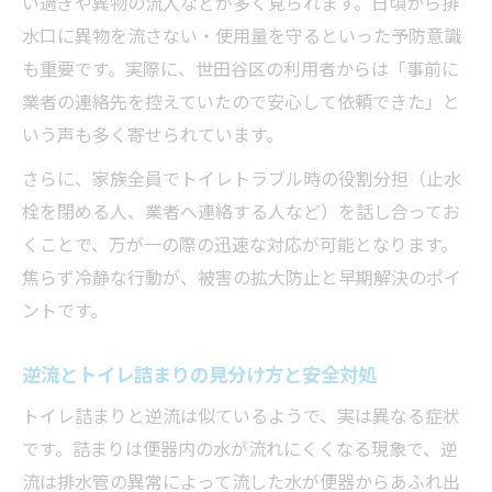
い過ぎや異物の流入などが多く見られます。日頃から排
トイレ詰まり逆流時も安心な指定工事店の
水口に異物を流さない・使用量を守るといった予防意識
強み
も重要です。実際に、世田谷区の利用者からは「事前に
業者の連絡先を控えていたので安心して依頼できた」と
指定工事店によるトイレ詰まり修理の信頼
いう声も多く寄せられています。
性
逆流トラブル対応で選ぶべき工事店の条件
さらに、家族全員でトイレトラブル時の役割分担（止水
トイレ詰まり修理を指定工事店に依頼する
栓を閉める人、業者へ連絡する人など）を話し合ってお
メリット
くことで、万が一の際の迅速な対応が可能となります。
焦らず冷静な行動が、被害の拡大防止と早期解決のポイ
トイレ詰まりが逆流を招く原因と予防策に迫る
ントです。
トイレ詰まりが逆流を引き起こす主な原因
とは
逆流とトイレ詰まりの見分け方と安全対処
日常生活でできるトイレ詰まり予防のコツ
トイレ詰まりと逆流は似ているようで、実は異なる症状
トイレ詰まり逆流を防ぐための基本チェッ
です。詰まりは便器内の水が流れにくくなる現象で、逆
ク
流は排水管の異常によって流した水が便器からあふれ出