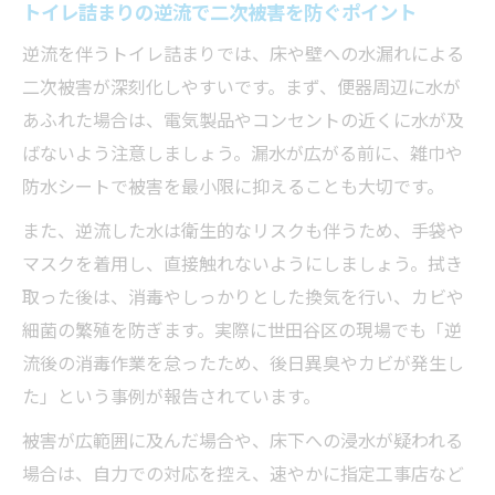
トイレ詰まりの逆流で二次被害を防ぐポイント
逆流を伴うトイレ詰まりでは、床や壁への水漏れによる
二次被害が深刻化しやすいです。まず、便器周辺に水が
あふれた場合は、電気製品やコンセントの近くに水が及
ばないよう注意しましょう。漏水が広がる前に、雑巾や
防水シートで被害を最小限に抑えることも大切です。
また、逆流した水は衛生的なリスクも伴うため、手袋や
マスクを着用し、直接触れないようにしましょう。拭き
取った後は、消毒やしっかりとした換気を行い、カビや
細菌の繁殖を防ぎます。実際に世田谷区の現場でも「逆
流後の消毒作業を怠ったため、後日異臭やカビが発生し
た」という事例が報告されています。
被害が広範囲に及んだ場合や、床下への浸水が疑われる
場合は、自力での対応を控え、速やかに指定工事店など