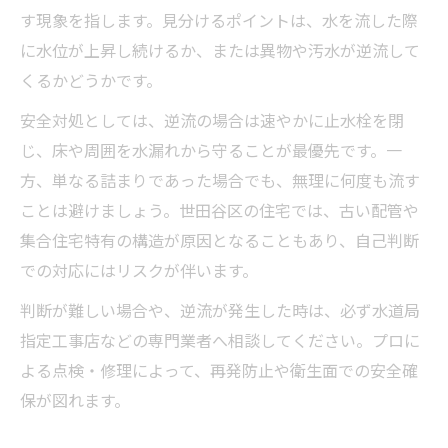
逆流を伴うトイレ詰まりの再発防止策
す現象を指します。見分けるポイントは、水を流した際
トイレ詰まりの原因究明と効果的予防法
に水位が上昇し続けるか、または異物や汚水が逆流して
くるかどうかです。
安全対処としては、逆流の場合は速やかに止水栓を閉
じ、床や周囲を水漏れから守ることが最優先です。一
方、単なる詰まりであった場合でも、無理に何度も流す
ことは避けましょう。世田谷区の住宅では、古い配管や
集合住宅特有の構造が原因となることもあり、自己判断
での対応にはリスクが伴います。
判断が難しい場合や、逆流が発生した時は、必ず水道局
指定工事店などの専門業者へ相談してください。プロに
よる点検・修理によって、再発防止や衛生面での安全確
保が図れます。