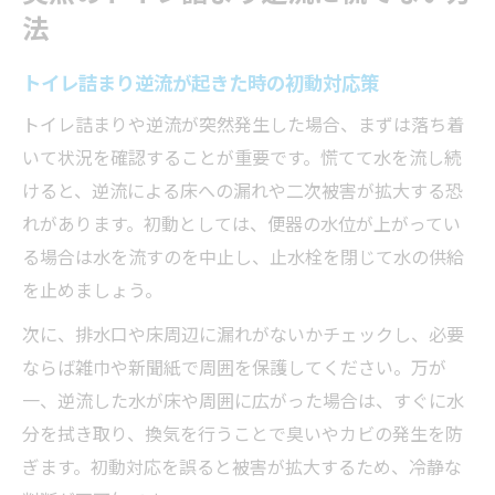
トイレ詰まり逆流時に試したい応急処置法
法
世田谷区でよくあるトイレ詰まりの特徴
世田谷区の住宅で多いトイレ詰まりの傾向
トイレ詰まり逆流が起きた時の初動対応策
トイレ詰まり発生パターンと逆流の注意点
トイレ詰まりや逆流が突然発生した場合、まずは落ち着
水道局指定工事店が見た詰まりの特徴
いて状況を確認することが重要です。慌てて水を流し続
トイレ詰まり事例から学ぶ逆流のリスク
けると、逆流による床への漏れや二次被害が拡大する恐
れがあります。初動としては、便器の水位が上がってい
世田谷区で頻発するトイレ詰まり要因
る場合は水を流すのを中止し、止水栓を閉じて水の供給
逆流を伴うトイレ詰まり発生時の基本対応
を止めましょう。
トイレ詰まり逆流発生時の初期対応手順
次に、排水口や床周辺に漏れがないかチェックし、必要
逆流するトイレ詰まりで慌てず行うべきこ
ならば雑巾や新聞紙で周囲を保護してください。万が
と
一、逆流した水が床や周囲に広がった場合は、すぐに水
トイレ詰まり逆流時に安全確保を優先する
分を拭き取り、換気を行うことで臭いやカビの発生を防
方法
ぎます。初動対応を誤ると被害が拡大するため、冷静な
トイレ詰まり逆流を広げないための注意点