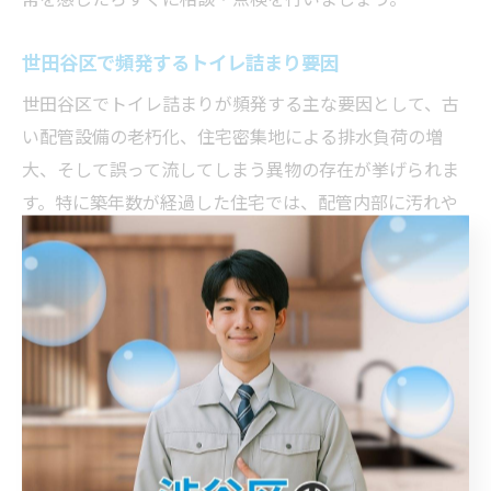
世田谷区で頻発するトイレ詰まり要因
世田谷区でトイレ詰まりが頻発する主な要因として、古
い配管設備の老朽化、住宅密集地による排水負荷の増
大、そして誤って流してしまう異物の存在が挙げられま
す。特に築年数が経過した住宅では、配管内部に汚れや
サビが蓄積しやすく、詰まりやすい環境が生まれます。
また、小さなお子様や高齢者のいる家庭では、誤ってお
もちゃや紙おむつなどを流してしまう事例も多く報告さ
れています。日常的な注意とともに、定期的な配管のメ
ンテナンスも重要です。
こうした要因を踏まえ、世田谷区では水道局指定工事店
と連携し、予防点検や早期修理を心がけることが安心・
快適な生活への近道となります。