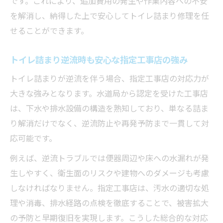
です。これにより、追加費用の発生や作業内容への不安
を解消し、納得した上で安心してトイレ詰まり修理を任
せることができます。
トイレ詰まり逆流時も安心な指定工事店の強み
トイレ詰まりが逆流を伴う場合、指定工事店の対応力が
大きな強みとなります。水道局から認定を受けた工事店
は、下水や排水設備の構造を熟知しており、単なる詰ま
り解消だけでなく、逆流防止や再発予防まで一貫して対
応可能です。
例えば、逆流トラブルでは便器周辺や床への水漏れが発
生しやすく、衛生面のリスクや建物へのダメージも考慮
しなければなりません。指定工事店は、汚水の適切な処
理や消毒、排水経路の点検を徹底することで、被害拡大
の予防と早期復旧を実現します。こうした総合的な対応