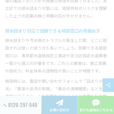
傷も確認できたため大規模な修理を回避できました。足
立区での排水詰まり対策には、地域特有のリスクを理解
した上での定期点検と早期対応が欠かせません。
排水詰まり対応で信頼できる相談窓口の見極め方
排水詰まりや汚水桝のトラブルが発生した際、どこに相
談すれば良いか迷う方も多いでしょう。信頼できる相談
窓口は、東京都水道局指定工事店や足立区指定水道業者
一覧から選ぶのが基本です。これらの業者は、施工実績
や技術力、料金体系の透明性が高いことが特徴です。
相談時には、電話や問い合わせフォームで「詰まりの状
況」「悪臭や逆流の有無」「最近の清掃履歴」などを具
体的に伝えると、より的確なアドバイスや見積もりが受
けられます。また、無料相談や現地調査を実施している
0120-297-540
お問い合わせ
友だち追加はこちら
業者も多いため、気軽に問い合わせてみることもポイン