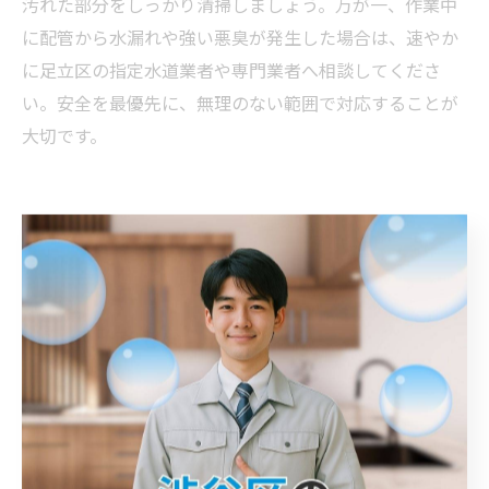
汚れた部分をしっかり清掃しましょう。万が一、作業中
に配管から水漏れや強い悪臭が発生した場合は、速やか
に足立区の指定水道業者や専門業者へ相談してくださ
い。安全を最優先に、無理のない範囲で対応することが
大切です。
汚水桝の掃除とメンテナンスのコツを
伝授
排水詰まりを防ぐ汚水桝の定期的な掃除方法
排水詰まりの大きな原因の一つが、汚水桝内部に溜まる
汚れや異物です。東京都足立区の住宅では、土埃や落ち
葉、油分などが蓄積しやすく、放置すると悪臭や逆流と
いったトラブルに発展します。こうした事態を防ぐため