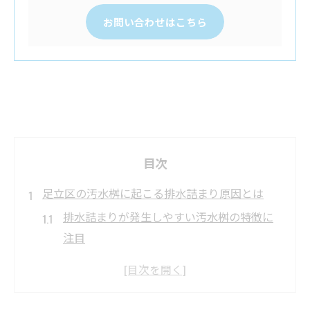
お問い合わせはこちら
目次
足立区の汚水桝に起こる排水詰まり原因とは
排水詰まりが発生しやすい汚水桝の特徴に
注目
汚水桝の排水詰まりを招く主な日常習慣と
は何か
排水詰まりと足立区の住宅構造の関係性を