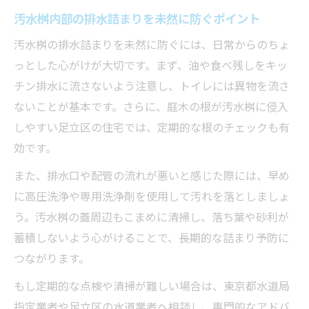
汚水桝内部の排水詰まりを未然に防ぐポイント
汚水桝の排水詰まりを未然に防ぐには、日常からのちょ
っとした心がけが大切です。まず、油や食べ残しをキッ
チン排水に流さないよう注意し、トイレには異物を流さ
ないことが基本です。さらに、庭木の根が汚水桝に侵入
しやすい足立区の住宅では、定期的な根のチェックも有
効です。
また、排水口や配管の流れが悪いと感じた際には、早め
に高圧洗浄や専用洗浄剤を使用して汚れを落としましょ
う。汚水桝の蓋周辺もこまめに清掃し、落ち葉や砂利が
蓄積しないよう心がけることで、長期的な詰まり予防に
つながります。
もし定期的な点検や清掃が難しい場合は、東京都水道局
指定業者や足立区の水道業者へ相談し、専門的なアドバ