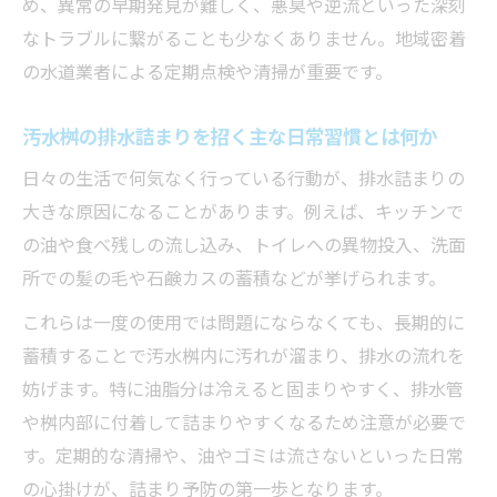
め、異常の早期発見が難しく、悪臭や逆流といった深刻
排水詰まり解決のための安全な作業手順を
なトラブルに繋がることも少なくありません。地域密着
解説
の水道業者による定期点検や清掃が重要です。
汚水桝の掃除とメンテナンスのコツを伝授
汚水桝の排水詰まりを招く主な日常習慣とは何か
排水詰まりを防ぐ汚水桝の定期的な掃除方
法
日々の生活で何気なく行っている行動が、排水詰まりの
排水詰まり予防に効果的な清掃タイミング
大きな原因になることがあります。例えば、キッチンで
を知る
の油や食べ残しの流し込み、トイレへの異物投入、洗面
所での髪の毛や石鹸カスの蓄積などが挙げられます。
汚水桝内部の排水詰まりを未然に防ぐポイ
ント
これらは一度の使用では問題にならなくても、長期的に
排水詰まり対応で役立つメンテナンス道具
蓄積することで汚水桝内に汚れが溜まり、排水の流れを
の選び方
妨げます。特に油脂分は冷えると固まりやすく、排水管
や桝内部に付着して詰まりやすくなるため注意が必要で
排水詰まりゼロを目指す日常的な点検方法
す。定期的な清掃や、油やゴミは流さないといった日常
排水詰まりが招くトラブルの対処ポイント
の心掛けが、詰まり予防の第一歩となります。