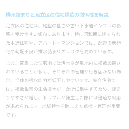
排水詰まりが引き起こす悪臭や逆流への対
策法
排水詰まりと足立区の住宅構造の関係性を解説
排水詰まりが原因の水漏れトラブルを防ぐ
足立区の住宅は、地盤の低さや古い下水道インフラの影
方法
響を受けやすい傾向にあります。特に昭和期に建てられ
排水詰まりが原因の生活ストレスを軽減す
た木造住宅や、アパート・マンションでは、配管の老朽
る工夫
化や勾配不良が排水詰まりのリスクを高めています。
排水詰まり発生時の慌てない初動対応の秘
また、密集した住宅地では汚水桝が敷地内に複数設置さ
訣
れていることが多く、それぞれの管理が行き届かない場
排水詰まりトラブルが再発しやすいケース
合、全体の排水能力が低下しやすいです。集合住宅で
と注意点
は、複数世帯の生活排水が一か所に集中するため、詰ま
東京都足立区で安心できる詰まり対策とは
りやすさが増し、トラブルが発生した際には迅速な対応
排水詰まりトラブルに強い業者選びのコツ
が求められます。地域特性を踏まえた点検・管理が重要
東京都足立区の排水詰まり事情に合った対
です。
策法