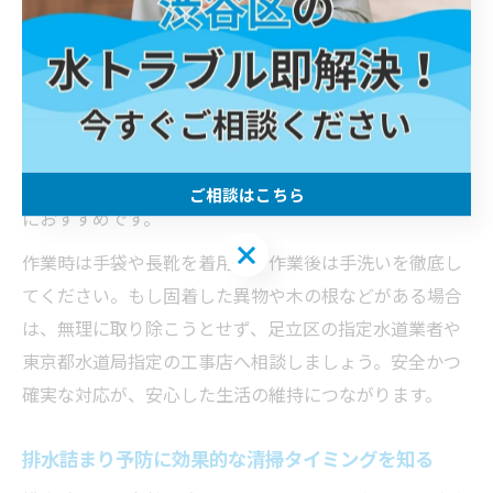
には、定期的な掃除が欠かせません。
具体的な掃除方法としては、まず蓋を開けて内部の状態
を確認し、ゴミやヘドロを取り除きます。その後、水で
しっかり洗い流すことで、配管や下水道への詰まりリス
クを大幅に減らせます。高圧洗浄機を使用することで、
内部にこびりついた汚れまでしっかり落とせるため、特
ご相談はこちら
におすすめです。
ご相談はこちら
作業時は手袋や長靴を着用し、作業後は手洗いを徹底し
てください。もし固着した異物や木の根などがある場合
は、無理に取り除こうとせず、足立区の指定水道業者や
東京都水道局指定の工事店へ相談しましょう。安全かつ
確実な対応が、安心した生活の維持につながります。
排水詰まり予防に効果的な清掃タイミングを知る