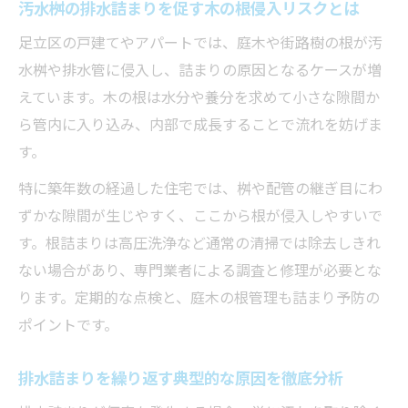
排水詰まり対応で信頼できる相談窓口の見
汚水桝の排水詰まりを促す木の根侵入リスクとは
極め方
足立区の戸建てやアパートでは、庭木や街路樹の根が汚
排水詰まりの迅速対応ができるサービスの
水桝や排水管に侵入し、詰まりの原因となるケースが増
特徴
えています。木の根は水分や養分を求めて小さな隙間か
排水詰まり時の安心サポート体制をチェッ
ら管内に入り込み、内部で成長することで流れを妨げま
ク
す。
専門家が教える排水詰まり予防テクニック
特に築年数の経過した住宅では、桝や配管の継ぎ目にわ
排水詰まりを防ぐためのプロ直伝メンテ法
ずかな隙間が生じやすく、ここから根が侵入しやすいで
専門家が勧める排水詰まり予防の生活習慣
す。根詰まりは高圧洗浄など通常の清掃では除去しきれ
ない場合があり、専門業者による調査と修理が必要とな
排水詰まり対策に役立つ最新アイテムの紹
ります。定期的な点検と、庭木の根管理も詰まり予防の
介
ポイントです。
排水詰まりゼロを目指す簡単予防ポイント
排水詰まりを未然に防ぐ日々の意識改革
排水詰まりを繰り返す典型的な原因を徹底分析