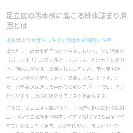
解説
足立区の汚水桝に起こる排水詰まり原
汚水桝の排水詰まりを促す木の根侵入リス
因とは
クとは
排水詰まりを繰り返す典型的な原因を徹底
排水詰まりが発生しやすい汚水桝の特徴に注目
分析
排水詰まりは東京都足立区の住宅において、特に汚水桝
排水詰まりを自分で解消したいときの手順
（おすいます）周辺で多発しています。その大きな要因
自宅で実践できる排水詰まり応急処置の流
は、汚水桝が屋外に設置されているため、落ち葉や砂、
れ
土などの異物が流入しやすい構造にあることです。ま
排水詰まり解消に役立つ道具と使い方のコ
た、築年数が経過した戸建て住宅やアパートでは、古い
ツ
配管や劣化した桝が詰まりのリスクを高めます。
汚水枡の排水詰まりを自分で直す際の注意
さらに、足立区は地盤が低く、下水道や排水設備の設計
点
上、雨水や生活排水が集中しやすい地域特性も詰まりや
排水詰まりを解消する市販クリーナーの選
すさに影響しています。汚水桝内部は目視しにくいた
択基準