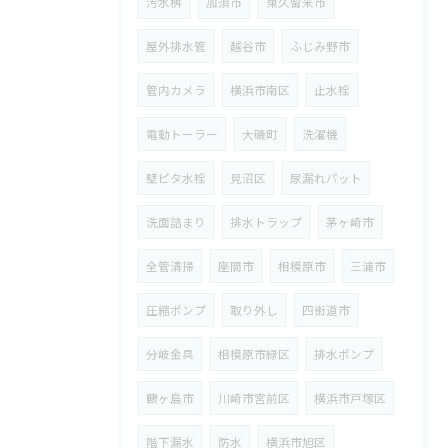
汚水桝
加須市
東久留米市
屋外排水管
越谷市
ふじみ野市
管内カメラ
横浜市南区
止水栓
電動トーラー
大磯町
洗濯機
壁ピタ水栓
見沼区
尿漏れパット
洗面詰まり
排水トラップ
茅ヶ崎市
全管清掃
座間市
相模原市
三浦市
圧縮ポンプ
取り外し
四街道市
分岐金具
相模原市緑区
排水ポンプ
鶴ヶ島市
川崎市宮前区
横浜市戸塚区
階下漏水
防水
横浜市旭区