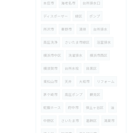
本庄市
海老名市
台所排水口
ディスポーザー
緑区
ポンプ
所沢市
秦野市
清掃
台所排水
高圧洗浄
さいたま市緑区
浴室排水
横浜市中区
洗濯排水
横浜市西区
横須賀市
台所水栓
目黒区
東松山市
天井
大和市
リフォーム
茅ケ崎市
高圧ポンプ
鶴見区
蛇腹ホース
府中市
保土ヶ谷区
油
中野区
さいたま市
葛飾区
鴻巣市