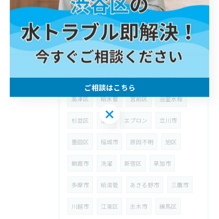
世田谷区
蛇口
西多摩郡
桝
埼玉県
狭山市
ウォーターハンマー
台所
八潮市
漏水
修理
川崎区
町田市
武蔵野市
ウォシュレット
ご相談はこちら
高津区
給水管
宮前区
浴室水栓
ご相談はこちら
杉並区
浴室
エプロン
立川市
墨田区
稲城市
原因不明
旭区
朝霞市
洗濯
新宿区
草加市
多摩市
給湯管
あきる野市
三鷹市
川越市
江東区
志木市
練馬区