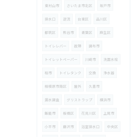
東村山市
さいたま市北区
坂戸市
排水口
逆流
台東区
品川区
都筑区
熊谷市
青葉区
麻生区
トイレレバー
故障
調布市
トイレットペーパー
川崎市
洗面水栓
柏市
トイレタンク
交換
浄水器
相模原市南区
屋外
久喜市
漏水調査
グリストラップ
横浜市
飯能市
板橋区
花見川区
上尾市
小平市
藤沢市
浴室排水口
中央区