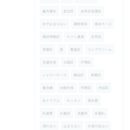
屋外漏水
足立区
台所水栓漏水
水が止まらない
異物除去
排水ホース
横浜市緑区
トイレ異臭
文京区
港南区
音
豊島区
リップクリーム
洗濯水栓
大田区
戸塚区
シャワーホース
瀬谷区
多摩区
食洗機
分岐水栓
中原区
渋谷区
水トラブル
キッチン
排水管
水道管
お風呂
洗面所
水漏れ
流れない
止まらない
お湯が出ない