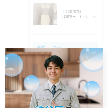
2025/12/07
横須賀市 トイレ 交換
タグ
Tags
川口市
屋外排水管詰まり
解消
鎌倉市
トイレ詰まり
港区
詰まり
春日部市
江戸川区
トイレ
八王子市
シンク
入間市
平塚市
洗面台
神奈川区
台所詰まり
異物