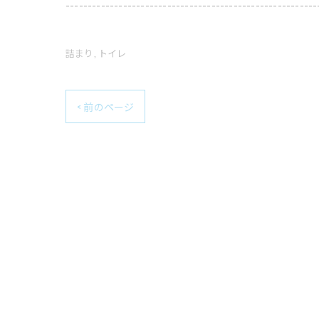
---------------------------------------------------------
詰まり
トイレ
< 前のページ