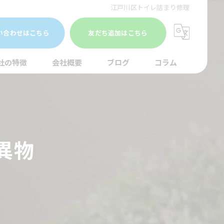
江戸川区トイレ詰まり修理
い合わせはこちら
友だち追加はこちら
社の特徴
会社概要
ブログ
コラム
まり
水調査
異物
湯器
口
イレ