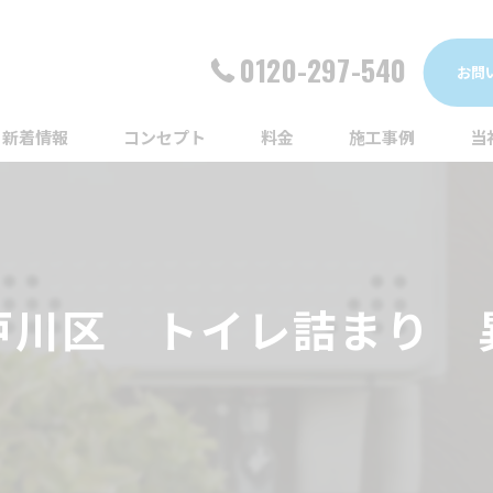
0120-297-540
お問
新着情報
コンセプト
料金
施工事例
当
詰
漏
戸川区 トイレ詰まり 
給
蛇
ト