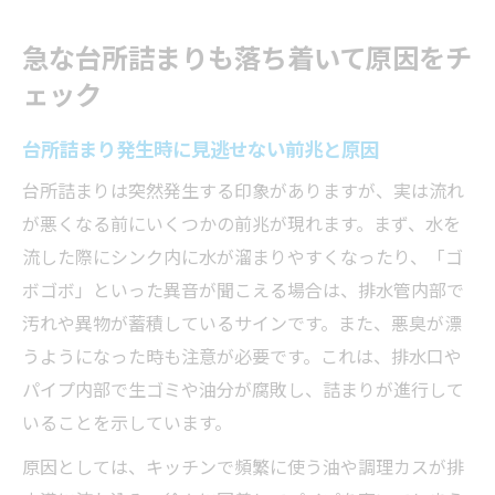
家庭で起こる台所詰まりのチェックポイン
急な台所詰まりも落ち着いて原因をチ
ト
ェック
排水が流れない時の台所詰まり原因リスト
流れない時の台所詰まり対策を徹底解説
台所詰まり発生時に見逃せない前兆と原因
流れない台所詰まりに役立つ応急処置の基
台所詰まりは突然発生する印象がありますが、実は流れ
本
が悪くなる前にいくつかの前兆が現れます。まず、水を
台所詰まり時に避けたい間違った対策とは
流した際にシンク内に水が溜まりやすくなったり、「ゴ
台所詰まりが流れない場合の安全な手順解
ボゴボ」といった異音が聞こえる場合は、排水管内部で
説
汚れや異物が蓄積しているサインです。また、悪臭が漂
台所詰まり対策で注意すべき作業ポイント
うようになった時も注意が必要です。これは、排水口や
パイプ内部で生ゴミや油分が腐敗し、詰まりが進行して
詰まりが流れない時の家庭で試せる対策法
いることを示しています。
台所詰まり解消へ！家庭でできる実践テクニッ
ク
原因としては、キッチンで頻繁に使う油や調理カスが排