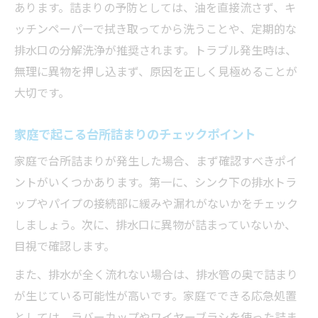
排水が流れない時に使える台所詰まり対策
あります。詰まりの予防としては、油を直接流さず、キ
台所詰まり応急処置後に確認すべき点
ッチンペーパーで拭き取ってから洗うことや、定期的な
排水口の分解洗浄が推奨されます。トラブル発生時は、
無理に異物を押し込まず、原因を正しく見極めることが
大切です。
家庭で起こる台所詰まりのチェックポイント
家庭で台所詰まりが発生した場合、まず確認すべきポイ
ントがいくつかあります。第一に、シンク下の排水トラ
ップやパイプの接続部に緩みや漏れがないかをチェック
しましょう。次に、排水口に異物が詰まっていないか、
目視で確認します。
また、排水が全く流れない場合は、排水管の奥で詰まり
が生じている可能性が高いです。家庭でできる応急処置
としては、ラバーカップやワイヤーブラシを使った詰ま