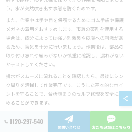
う。水が突然噴き出す事態を防ぐためです。
また、作業中は手や目を保護するためにゴム手袋や保護
メガネの着用をおすすめします。市販の薬剤を使用する
場合は、成分によっては強い刺激臭や皮膚への刺激があ
るため、換気を十分に行いましょう。作業後は、部品の
取り付け忘れや緩みがないか慎重に確認し、漏れがない
かテストしてください。
排水がスムーズに流れることを確認したら、最後にシン
ク周りを清掃して作業完了です。こうした基本的なポイ
ントを守ることで、台所詰まりのセルフ修理を安全に進
めることができます。
安全に台所詰まりを解消するコツと工夫
0120-297-540
お問い合わせ
友だち追加はこちら
台所詰まりを安全に解消するためには、道具や手順の工