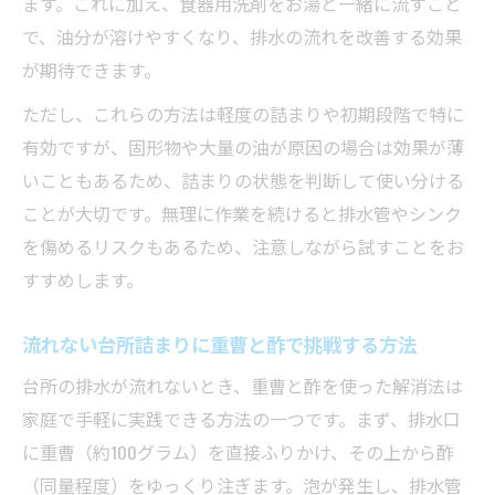
ます。これに加え、食器用洗剤をお湯と一緒に流すこと
で、油分が溶けやすくなり、排水の流れを改善する効果
が期待できます。
ただし、これらの方法は軽度の詰まりや初期段階で特に
有効ですが、固形物や大量の油が原因の場合は効果が薄
いこともあるため、詰まりの状態を判断して使い分ける
ことが大切です。無理に作業を続けると排水管やシンク
を傷めるリスクもあるため、注意しながら試すことをお
すすめします。
流れない台所詰まりに重曹と酢で挑戦する方法
台所の排水が流れないとき、重曹と酢を使った解消法は
家庭で手軽に実践できる方法の一つです。まず、排水口
に重曹（約100グラム）を直接ふりかけ、その上から酢
（同量程度）をゆっくり注ぎます。泡が発生し、排水管