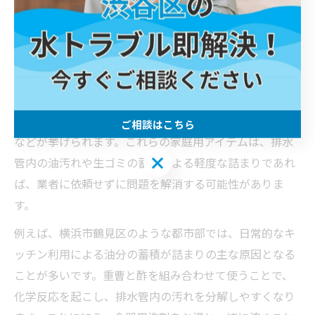
台所詰まり解消へ！家庭でできる実践
テクニック
台所詰まりに効く家庭用アイテムの活用術
台所詰まりが発生した際、多くのご家庭で手軽に使える
アイテムとして、重曹や酢、食器用洗剤、ラバーカップ
ご相談はこちら
などが挙げられます。これらの家庭用アイテムは、排水
ご相談はこちら
管内の油汚れや生ゴミの蓄積による軽度な詰まりであれ
ば、業者に依頼せずに問題を解消する可能性がありま
す。
例えば、横浜市鶴見区のような都市部では、日常的なキ
ッチン利用による油分の蓄積が詰まりの主な原因となる
ことが多いです。重曹と酢を組み合わせて使うことで、
化学反応を起こし、排水管内の汚れを分解しやすくなり