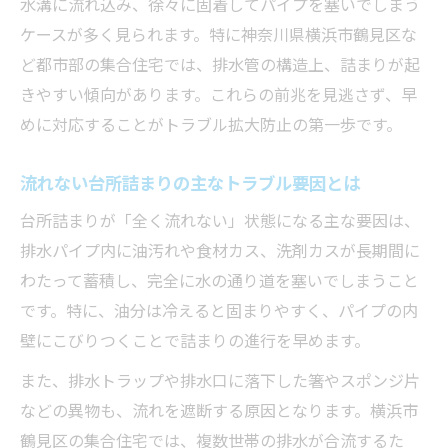
水溝に流れ込み、徐々に固着してパイプを塞いでしまう
台所詰まりに効く家庭用アイテムの活用術
ケースが多く見られます。特に神奈川県横浜市鶴見区な
流れない台所詰まりに重曹と酢で挑戦する
ど都市部の集合住宅では、排水管の構造上、詰まりが起
方法
きやすい傾向があります。これらの前兆を見逃さず、早
台所詰まりを自分で解消する掃除のコツ
めに対応することがトラブル拡大防止の第一歩です。
家庭でできる台所詰まり対策の手順を公開
台所詰まりに困った時のラバーカップ活用
流れない台所詰まりの主なトラブル要因とは
法
台所詰まりが「全く流れない」状態になる主な要因は、
シンクの排水が悪い時の見逃せない注意点
排水パイプ内に油汚れや食材カス、洗剤カスが長期間に
台所詰まり時に見落としがちなシンクの危
わたって蓄積し、完全に水の通り道を塞いでしまうこと
険信号
です。特に、油分は冷えると固まりやすく、パイプの内
排水が悪い台所詰まりはここを確認しよう
壁にこびりつくことで詰まりの進行を早めます。
台所詰まり放置による排水管へのリスク
また、排水トラップや排水口に落下した箸やスポンジ片
台所詰まりでやってはいけないNG行動集
などの異物も、流れを遮断する原因となります。横浜市
流れないシンクの台所詰まりと衛生面の注
鶴見区の集合住宅では、複数世帯の排水が合流するた