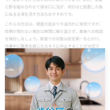
と酢を組み合わせて排水口に注ぎ、10分ほど放置した後
にぬるま湯を流す方法もおすすめです。
これらの方法は、軽度の詰まりや油汚れに有効ですが、
効果が現れない場合は無理に繰り返さず、業者への相談
を検討しましょう。家庭での対策は安全第一を心がけ、
作業中に異常を感じたらすぐに中止することが大切で
す。
実際の利用者からは、「重曹と酢を使った方法でキッチ
ンの流れが改善した」といった声もあり、簡単な対策で
も十分な効果が期待できることがわかります。家庭での
工夫で詰まりが解消できるか、まずは試してみると良い
でしょう。