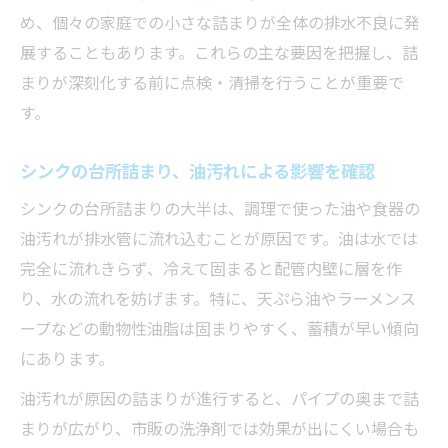
意
め、個々の家庭での小さな詰まりが全体の排水不良に発
自分でできる台所詰まりの安全な直し方
展することもあります。これらの主な要因を把握し、詰
まりが深刻化する前に点検・清掃を行うことが重要で
台所詰まりを安全に自分で直す基本手順
す。
流れない台所詰まりの無理な作業は危険
台所詰まり作業で気を付けるべきポイント
シンクの台所詰まり、油汚れによる影響を確認
安全に台所詰まりを解消するコツと工夫
シンクの台所詰まりの大半は、調理で使った油や食器の
家庭での台所詰まり修理で失敗しない方法
油汚れが排水管に流れ込むことが原因です。油は水では
排水が流れない場合の応急処置ガイド
完全に流れきらず、冷えて固まると配管内壁に層を作
台所詰まりで排水が止まった時の応急対応
り、水の流れを妨げます。特に、天ぷら油やラーメンス
法
ープなどの動物性油脂は固まりやすく、蓄積が早い傾向
流れない台所詰まりは応急処置で被害を防
にあります。
ぐ
油汚れが原因の詰まりが進行すると、パイプの奥まで詰
台所詰まり時の応急処置で大切なこと
まりが広がり、市販の洗浄剤では効果が出にくい場合も