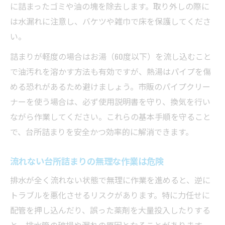
に詰まったゴミや油の塊を除去します。取り外しの際に
は水漏れに注意し、バケツや雑巾で床を保護してくださ
い。
詰まりが軽度の場合はお湯（60度以下）を流し込むこと
で油汚れを溶かす方法も有効ですが、熱湯はパイプを傷
める恐れがあるため避けましょう。市販のパイプクリー
ナーを使う場合は、必ず使用説明書を守り、換気を行い
ながら作業してください。これらの基本手順を守ること
で、台所詰まりを安全かつ効率的に解消できます。
流れない台所詰まりの無理な作業は危険
排水が全く流れない状態で無理に作業を進めると、逆に
トラブルを悪化させるリスクがあります。特に力任せに
配管を押し込んだり、誤った薬剤を大量投入したりする
と、排水管の破損や漏れの原因となることがあります。