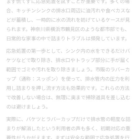
まず慌てずに応急処置を試すことが重要です。多くの場
合、キッチンシンクの排水口周辺に油汚れや食べカスな
どが蓄積し、一時的に水の流れを妨げているケースが見
られます。神奈川県横浜市鶴見区のような都市部でも、
日常的な家事の中で詰まりトラブルは頻発しています。
応急処置の第一歩として、シンク内の水をできるだけバ
ケツなどで取り除き、排水口やトラップ部分に手が届く
範囲でゴミや汚れを取り除きましょう。市販のラバーカ
ップ（通称：スッポン）を使って、排水管内の圧力を利
用し詰まりを押し流す方法も効果的です。これらの方法
で改善しない場合は、無理に奥まで掃除道具を差し込む
のは避けましょう。
実際に、バケツとラバーカップだけで排水管の軽度な詰
まりが解消したという利用者の声も多く、初期対応の重
要性がうかがえます。まずは安全な範囲で応急処置を行