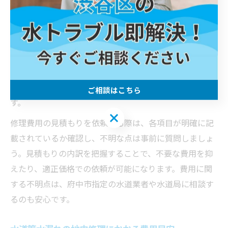
易な修理であれば数千円から、配管の交換や地中工事が
必要な場合は数万円から十数万円が目安です。
費用の内訳としては、出張費・作業費・部品代が主な構
成です。例えば、蛇口のパッキン交換であれば部品代と
作業費のみですが、水道管自体の交換や地中配管の修理
になると、掘削や復旧作業が加わるため費用が上がりま
ご相談はこちら
す。
ご相談はこちら
修理費用の見積もりを依頼する際は、各項目が明確に記
載されているか確認し、不明な点は事前に質問しましょ
う。見積もりの内訳を把握することで、不要な費用を抑
えたり、適正価格での依頼が可能になります。費用に関
する不明点は、府中市指定の水道業者や水道局に相談す
るのも安心です。