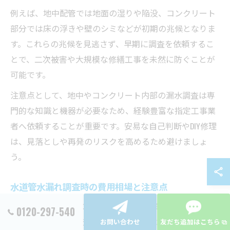
例えば、地中配管では地面の湿りや陥没、コンクリート
部分では床の浮きや壁のシミなどが初期の兆候となりま
す。これらの兆候を見逃さず、早期に調査を依頼するこ
とで、二次被害や大規模な修繕工事を未然に防ぐことが
可能です。
注意点として、地中やコンクリート内部の漏水調査は専
門的な知識と機器が必要なため、経験豊富な指定工事業
者へ依頼することが重要です。安易な自己判断やDIY修理
は、見落としや再発のリスクを高めるため避けましょ
う。
水道管水漏れ調査時の費用相場と注意点
東京都府中市での水道管水漏れ調査や修理にかかる費用
0120-297-540
は、漏水箇所や調査内容、修理範囲によって大きく異な
お問い合わせ
友だち追加はこちら