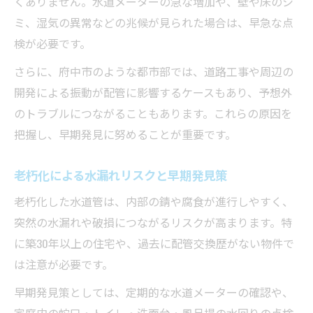
くありません。水道メーターの急な増加や、壁や床のシ
見つからない水漏れの原因と考えられる場
ミ、湿気の異常などの兆候が見られた場合は、早急な点
所
検が必要です。
東京都水道局の減免や市役所への相談活用術
さらに、府中市のような都市部では、道路工事や周辺の
水漏れ時に利用できる減免制度の申請方法
開発による振動が配管に影響するケースもあり、予想外
東京都水道局への水漏れ報告と手続きの流
のトラブルにつながることもあります。これらの原因を
れ
把握し、早期発見に努めることが重要です。
修繕報告書ダウンロードの活用ポイント
市役所相談窓口を活用した費用負担軽減策
老朽化による水漏れリスクと早期発見策
減免申請時に必要な水道管水漏れ証明書の
老朽化した水道管は、内部の錆や腐食が進行しやすく、
準備
突然の水漏れや破損につながるリスクが高まります。特
に築30年以上の住宅や、過去に配管交換歴がない物件で
は注意が必要です。
早期発見策としては、定期的な水道メーターの確認や、
家庭内の蛇口・トイレ・洗面台・風呂場の水回りの点検