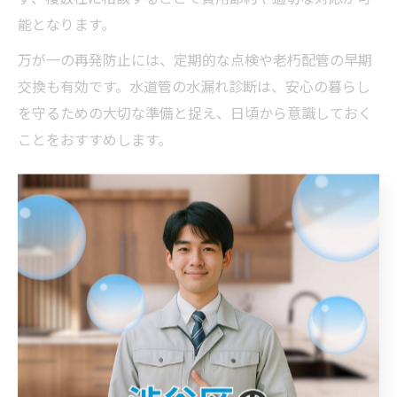
能となります。
万が一の再発防止には、定期的な点検や老朽配管の早期
交換も有効です。水道管の水漏れ診断は、安心の暮らし
を守るための大切な準備と捉え、日頃から意識しておく
ことをおすすめします。
水漏れ修理費用の内訳を賢く押さえる
方法
水漏れ修理費用の相場と内訳を徹底解説
水漏れ修理にかかる費用の相場は、修理箇所や水道管の
状態、作業内容によって大きく異なります。東京都府中
市での一般的な水漏れ修理では、蛇口やトイレなどの簡