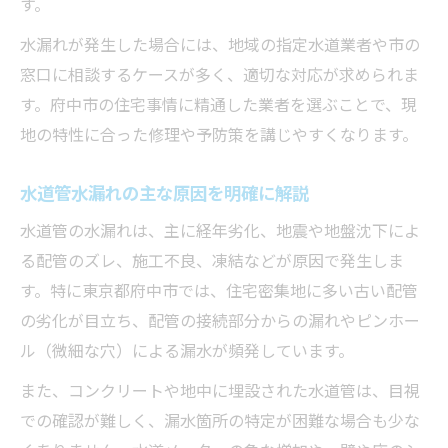
す。
市役所や水道局で利用できる減免制度とは
水漏れが発生した場合には、地域の指定水道業者や市の
責任範囲はどこまで？水道管水漏れの基礎知識
窓口に相談するケースが多く、適切な対応が求められま
水漏れトラブルの責任範囲を正しく理解す
す。府中市の住宅事情に精通した業者を選ぶことで、現
る
地の特性に合った修理や予防策を講じやすくなります。
水道管水漏れ時の管理者と利用者の役割
水道局と市役所への連絡時の注意ポイント
水道管水漏れの主な原因を明確に解説
水漏れ責任に関連する基本的な法律知識
水道管の水漏れは、主に経年劣化、地震や地盤沈下によ
トラブル解決に役立つ相談窓口の活用術
る配管のズレ、施工不良、凍結などが原因で発生しま
漏水場所が不明な場合の調査ポイント解説
す。特に東京都府中市では、住宅密集地に多い古い配管
の劣化が目立ち、配管の接続部分からの漏れやピンホー
水漏れ箇所が分からない時の初期対応法
ル（微細な穴）による漏水が頻発しています。
専門業者による漏水調査の具体的な流れ
また、コンクリートや地中に埋設された水道管は、目視
地中やコンクリート内部の水漏れ特定法
での確認が難しく、漏水箇所の特定が困難な場合も少な
水道管水漏れ調査時の費用相場と注意点