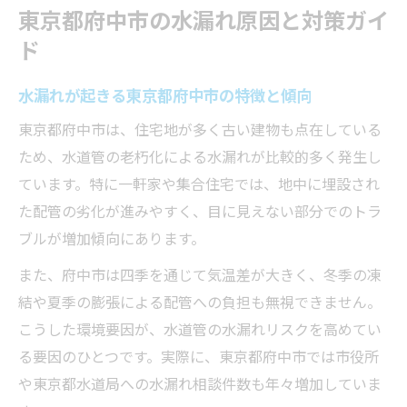
ント
東京都府中市の水漏れ原因と対策ガイ
水道管トラブルを防ぐための水漏れ診断法
ド
水道管の水漏れ兆候を見逃さないチェック
法
水漏れが起きる東京都府中市の特徴と傾向
水漏れ発見に役立つセルフ診断の進め方
東京都府中市は、住宅地が多く古い建物も点在している
専門業者による水道管水漏れ診断の流れ
ため、水道管の老朽化による水漏れが比較的多く発生し
地中配管の水漏れリスクと診断方法の重要
ています。特に一軒家や集合住宅では、地中に埋設され
性
た配管の劣化が進みやすく、目に見えない部分でのトラ
ブルが増加傾向にあります。
水漏れ診断時の注意点と修理への備え
水漏れ修理費用の内訳を賢く押さえる方法
また、府中市は四季を通じて気温差が大きく、冬季の凍
結や夏季の膨張による配管への負担も無視できません。
水漏れ修理費用の相場と内訳を徹底解説
こうした環境要因が、水道管の水漏れリスクを高めてい
水道管水漏れの地中修理にかかる費用目安
る要因のひとつです。実際に、東京都府中市では市役所
見積もり比較で分かる水漏れ修理費用の差
や東京都水道局への水漏れ相談件数も年々増加していま
一軒家の水道管水漏れ費用節約方法を紹介