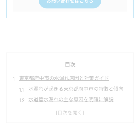
お問い合わせはこちら
目次
東京都府中市の水漏れ原因と対策ガイド
水漏れが起きる東京都府中市の特徴と傾向
水道管水漏れの主な原因を明確に解説
老朽化による水漏れリスクと早期発見策
水漏れトラブルを未然に防ぐ日常点検法
指定水道業者を活用した水漏れ対策のポイ