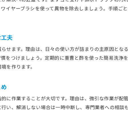
手軽にできる台所詰まりの応急処置テクニック
、ワイヤーブラシを使って異物を除去しましょう。手順ご
家庭の道具で台所詰まりを改善するポイント
失敗しないための台所詰まり道具選びのコツ
詰まり発生時に押さえるべき注意点
な工夫
台所詰まり対応時に気を付けたい安全ポイント
減らせます。理由は、日々の使い方が詰まりの主原因とな
詰まり解消作業でよくある失敗とその回避法
習慣をつけましょう。定期的に重曹と酢を使った簡易洗浄
台所詰まり進行を防ぐための作業時の注意事項
環境を作ります。
排水口破損を防ぐための台所詰まり対策法
ご相談はこちら
ご相談はこちら
台所詰まり解消時に確認すべきポイントまとめ
とめ
無理に作業せず台所詰まりのリスクを減らす方法
階的に作業することが大切です。理由は、強引な作業が配
日常の掃除習慣で詰まりを防ぐ方法
に行い、解消しない場合は一時中断し、専門業者への相談
台所詰まり予防のための日常清掃ルーティン
詰まりにくい台所を作る毎日の掃除習慣の工夫