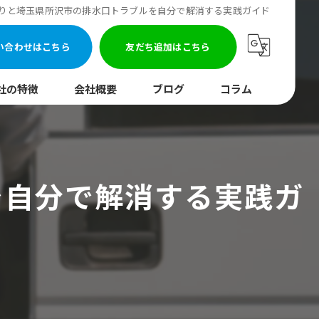
りと埼玉県所沢市の排水口トラブルを自分で解消する実践ガイド
い合わせはこちら
友だち追加はこちら
社の特徴
会社概要
ブログ
コラム
まり
水調査
を自分で解消する実践ガ
湯器
口
イレ