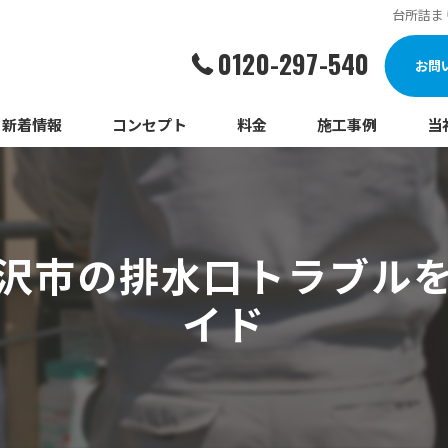
台所詰ま
0120-297-540
お問
新着情報
コンセプト
料金
施工事例
当
詰
漏
沢市の排水口トラブル
給
イド
蛇
ト