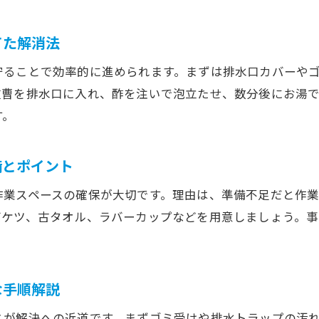
所沢市で多い台所詰まりの実例と発生背景
台所詰まりリスクを減らすための原因分析
てた解消法
排水口の構造と詰まり予防のコツ
守ることで効率的に進められます。まずは排水口カバーや
台所詰まりを防ぐための排水口構造の基礎知識
重曹を排水口に入れ、酢を注いで泡立たせ、数分後にお湯
詰まりやすい排水口パーツとメンテナンスの要点
す。
台所詰まり予防に役立つ排水口の仕組み理解
排水口構造から考える台所詰まり対策のコツ
備とポイント
日々の点検で台所詰まりを回避する方法
作業スペースの確保が大切です。理由は、準備不足だと作
排水口清掃で台所詰まりを未然に防ぐ秘訣
バケツ、古タオル、ラバーカップなどを用意しましょう。
家庭の道具でできる台所詰まり対策
台所詰まりに役立つ身近な掃除道具の使い方
家庭で試せる台所詰まり対策とその効果
な手順解説
重曹やクエン酸を使った台所詰まり解消法
とが解決への近道です。まずゴミ受けや排水トラップの汚