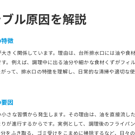
排水口の汚れをためない台所詰まり防止策
ラブル原因を解説
台所詰まりにならないための掃除頻度とポイント
簡単に続けられる台所詰まり予防の実践方法
家族で取り組む台所詰まり防止の習慣づくり
の特徴
専門業者に頼む前に知りたいポイント
が大きく関係しています。理由は、台所排水口には油や食
台所詰まり業者依頼の前に確認すべき内容
です。例えば、調理中に出る油分や細かな食材くずがフィ
自分で対応できる台所詰まりの判断基準
たがって、排水口の特徴を理解し、日常的な清掃や適切な
台所詰まり業者選びで注意したいポイント
費用を抑える台所詰まり対応のコツと注意点
信頼できる業者に台所詰まりを依頼するポイント
の要因
台所詰まり解消に関する見積もりの確認方法
い小さな習慣から発生します。その理由は、油を直接流し
所沢市で安心して暮らすための水回り知識
まりが進行するからです。実例として、調理後のフライパ
台所詰まりを防ぐための水回り基礎知識
油分をふき取る、ゴミ受けをこまめに掃除するなど、日々