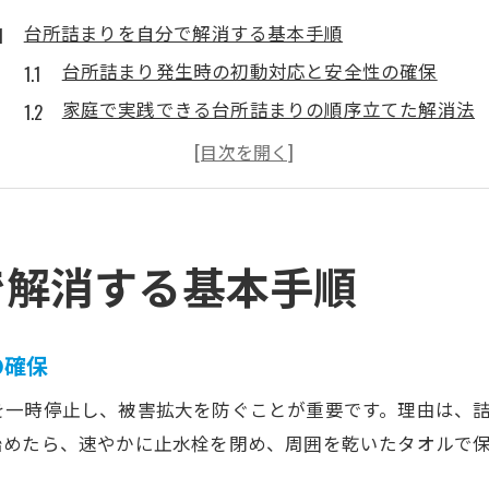
台所詰まりを自分で解消する基本手順
台所詰まり発生時の初動対応と安全性の確保
家庭で実践できる台所詰まりの順序立てた解消法
スムーズな台所詰まり解消のための準備とポイン
自分でできる台所詰まり対策の具体的な手順解説
台所詰まりを未然に防ぐための日常的な工夫
失敗しない台所詰まり解消の注意点まとめ
で解消する基本手順
所沢市の排水口トラブル原因を解説
台所詰まりが起きやすい原因と排水口の特徴
の確保
日常生活で見落としがちな台所詰まりの要因
を一時停止し、被害拡大を防ぐことが重要です。理由は、
排水口トラブルを招く台所詰まりの盲点とは
始めたら、速やかに止水栓を閉め、周囲を乾いたタオルで
台所詰まりの原因別に見る排水口トラブルの傾向
。