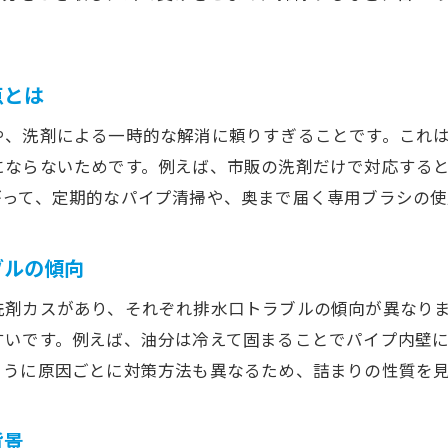
生活安心のために知っておきたい台所詰まり対策
所沢市で役立つ台所詰まりのトラブル対処法
点とは
水回り全般の台所詰まり防止に役立つ知恵
台所詰まりから家庭を守る日常の工夫
や、洗剤による一時的な解消に頼りすぎることです。これ
所沢市で台所詰まりに困らないための総まとめ
にならないためです。例えば、市販の洗剤だけで対応する
がって、定期的なパイプ清掃や、奥まで届く専用ブラシの使
ブルの傾向
洗剤カスがあり、それぞれ排水口トラブルの傾向が異なり
すいです。例えば、油分は冷えて固まることでパイプ内壁
ように原因ごとに対策方法も異なるため、詰まりの性質を
背景