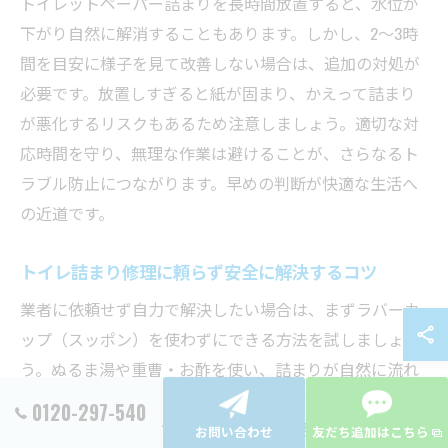
トイレットペーパー詰まりを長時間放置すると、水位が
下がり自然に解消することもあります。しかし、2～3時
間を目安に様子を見て改善しない場合は、追加の対処が
必要です。放置しすぎると紙が固まり、かえって詰まり
が悪化するリスクもあるため注意しましょう。適切な対
応時間を守り、無理な作業は避けることが、さらなるト
ラブル防止につながります。早めの判断が快適な生活へ
の近道です。
トイレ詰まり修理に頼らず安全に解決するコツ
業者に依頼せず自力で解決したい場合は、まずラバーカ
ップ（スッポン）を使わずにできる方法を試しましょ
う。ぬるま湯や重曹・お酢を使い、詰まりが自然に流れ
るか確認します。それでも解消しない場合は、軽く棒状
0120-297-540
のもので紙を崩す方法もありますが、便器や配管を傷つ
お問い合わせ
友だち追加はこちら