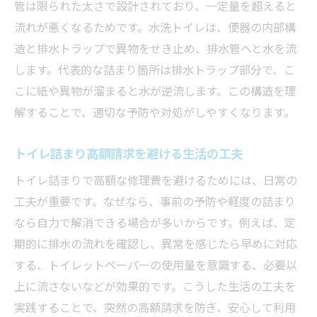
管は限られた太さで設計されており、一定量を超えると
トイレ詰まり修理費用を抑えるための選択
流れが悪くなるためです。水洗トイレは、便器の内部構
肢
造と排水トラップで異物をせき止め、排水管へと水を流
トイレットペーパー詰まり時のコストダウ
します。代表的な詰まり箇所は排水トラップ部分で、こ
ン対策
こに紙や異物が溜まると水が逆流します。この構造を理
トイレ詰まり業者安いサービスの見極め方
解することで、適切な予防や対処がしやすくなります。
トイレ詰まり高額請求を回避するポイント
費用負担を減らすトイレ詰まりの事前対策
トイレ詰まり高額請求を避ける生活の工夫
世田谷区でトイレ詰まり業者を選ぶ際の注
トイレ詰まりで高額な修理費を避けるためには、日常の
意点
工夫が重要です。なぜなら、事前の予防や軽度の詰まり
トイレ詰まりの放置が招くリスクとは
なら自力で解消できる場合が多いからです。例えば、定
トイレ詰まりを放置した場合の被害と影響
期的に排水の流れを確認し、異常を感じたら早めに対応
する、トイレットペーパーの使用量を意識する、必要以
トイレットペーパー詰まりで長時間放置の
上に流さないなどが効果的です。こうした生活の工夫を
危険性
実践することで、突然の高額請求を防ぎ、安心して利用
トイレ詰まり修理が遅れることで増える費