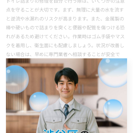
トイレ詰まりの修理を自分で行う際は、いくつかの注意
点を守ることが大切です。まず、無理に大量の水を流す
と逆流や水漏れのリスクが高まります。また、金属製の
棒や硬いもので詰まりを突くと便器や配管を傷つける恐
れがあるため避けてください。作業時はゴム手袋やマス
クを着用し、衛生面にも配慮しましょう。状況が改善し
ない場合は、早めに専門業者へ相談することが安全で
す。
業者に頼る前にできるトイレ詰まり解決法の実践例
業者に依頼する前に試せる解決法として、バケツで少量
ずつ水を流す、ぬるま湯や重曹を使う方法があります。
実際、トイレットペーパー詰まりの多くはこれらの方法
で解消できます。例えば、ぬるま湯をゆっくり注いで30
分ほど待つと、紙が溶けて自然に流れるケースが多いで