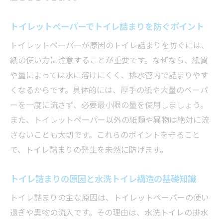
ぐ方法
水洗トイレ構造を理解し詰まり対策に活か
トイレットペーパーでトイレ詰まりを防ぐポイント
す
トイレットペーパーが原因のトイレ詰まりを防ぐには、
身近な道具でトイレ詰まりを解消する方法
紙の使い方に注意することが重要です。なぜなら、紙質
トイレ詰まりに使える家庭の道具と使い方
や量によっては水に溶けにくく、排水管内で詰まりやす
スッポンなしでトイレットペーパー詰まり
くなるからです。具体的には、厚手の紙や大量のペーパ
を解消するコツ
ーを一度に流さず、必要最小限の量を使用しましょう。
重曹やぬるま湯でトイレ詰まりを安全に対
また、トイレットペーパー以外の紙類や異物は絶対に流
処
さないことも大切です。これらのポイントを守ること
トイレ詰まり修理を自分で行う際の注意点
で、トイレ詰まりの発生を未然に防げます。
業者に頼る前にできるトイレ詰まり解決法
トイレ詰まりの原因と水洗トイレ構造の基礎知識
の実践例
トイレ詰まり 高い費用を避ける自助努力
トイレ詰まりの主な原因は、トイレットペーパーの使い
過ぎや異物の流入です。その理由は、水洗トイレの排水
費用を抑えてトイレ詰まりに対処するコツ