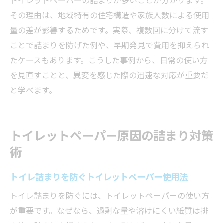
その理由は、地域特有の住宅構造や家族人数による使用
水洗トイレ構造を知って解決に役立てるコ
量の差が影響するためです。実際、複数回に分けて流す
ツ
ことで詰まりを防げた例や、早期発見で費用を抑えられ
トイレットペーパー詰まり時の安全な溶かし方
たケースもあります。こうした事例から、日常の使い方
トイレットペーパー詰まりを安全に溶かす
を見直すことと、異変を感じた際の迅速な対応が重要だ
方法
と学べます。
トイレ詰まり時の重曹やお酢の使い方と注
意点
トイレ詰まりを放置した場合の適切な対応
トイレットペーパー原因の詰まり対策
時間
術
トイレ詰まり修理に頼らず安全に解決する
トイレ詰まりを防ぐトイレットペーパー使用法
コツ
トイレットペーパー溶解で高額請求を防ぐ
トイレ詰まりを防ぐには、トイレットペーパーの使い方
方法
が重要です。なぜなら、過剰な量や溶けにくい紙質は排