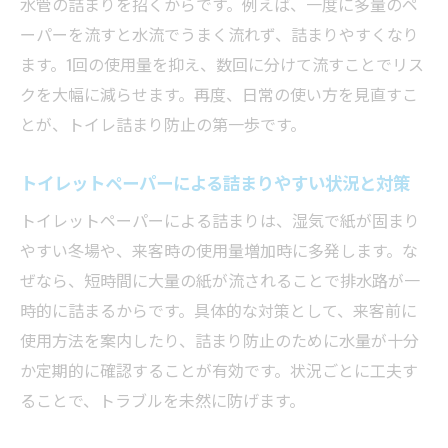
世田谷区でよく使われる安全な解消法とは
水管の詰まりを招くからです。例えば、一度に多量のペ
ーパーを流すと水流でうまく流れず、詰まりやすくなり
世田谷区のトイレ詰まり事例から学ぶ注意点
ます。1回の使用量を抑え、数回に分けて流すことでリス
世田谷区で多いトイレ詰まり原因と注意点
クを大幅に減らせます。再度、日常の使い方を見直すこ
トイレットペーパー詰まり事例に学ぶ解決
とが、トイレ詰まり防止の第一歩です。
法
トイレ詰まり業者選びで失敗しないための
トイレットペーパーによる詰まりやすい状況と対策
工夫
トイレットペーパーによる詰まりは、湿気で紙が固まり
高額請求トラブルを防ぐ世田谷区の傾向
やすい冬場や、来客時の使用量増加時に多発します。な
トイレ詰まり修理の実例にみる節約ポイン
ぜなら、短時間に大量の紙が流されることで排水路が一
ト
時的に詰まるからです。具体的な対策として、来客前に
水洗トイレ構造の理解がトラブル防止に有
使用方法を案内したり、詰まり防止のために水量が十分
効
か定期的に確認することが有効です。状況ごとに工夫す
ることで、トラブルを未然に防げます。