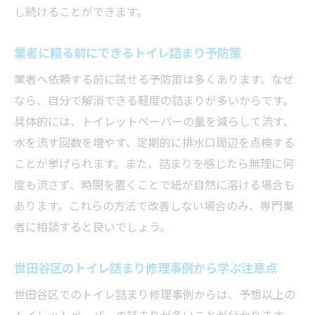
し続けることができます。
用
衛生面から見たトイレ詰まり放置のリスク
業者に頼る前にできるトイレ詰まり予防策
トイレ詰まり業者に早めに相談するメリッ
業者へ依頼する前に試せる予防策は多くあります。なぜ
ト
なら、自分で解消できる軽度の詰まりが多いからです。
トイレ詰まりのリスクを減らす日常の心掛
具体的には、トイレットペーパーの量を減らして流す、
け
水を流す回数を増やす、定期的に排水口周辺を点検する
プロに頼る前にできるトイレ詰まり解決法
ことが挙げられます。また、詰まりを感じたら無理に何
トイレ詰まり時に自分で試せる解消法のポ
度も流さず、時間を置くことで紙が自然に溶ける場合も
イント
あります。これらの方法で改善しない場合のみ、専門業
トイレットペーパー詰まりの簡単な対処手
者に相談すると良いでしょう。
順
世田谷区のトイレ詰まり修理事例から学ぶ注意点
スッポンなしでできるトイレ詰まり対応法
トイレ詰まり修理前に確認すべき注意事項
世田谷区でのトイレ詰まり修理事例からは、予想以上の
高額請求を防ぐためのセルフチェック方法
トイレットペーパーの詰まりが多いことが分かります。