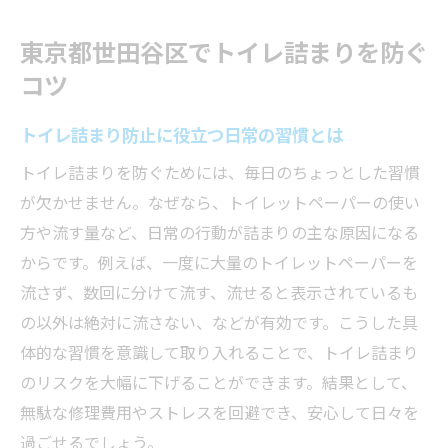
トイレ詰まり高額請求を避ける生活の工夫
東京都世田谷区でトイレ詰まりを防ぐ
業者に頼る前にできるトイレ詰まり予防策
コツ
世田谷区のトイレ詰まり修理事例から学ぶ
注意点
トイレ詰まり防止に役立つ日常の習慣とは
トイレットペーパー原因の詰まり対策術
トイレ詰まりを防ぐためには、毎日のちょっとした習慣
トイレ詰まりを防ぐトイレットペーパー使
が欠かせません。なぜなら、トイレットペーパーの使い
用法
方や流す量など、日常の行動が詰まりの主な原因になる
トイレットペーパーによる詰まりやすい状
からです。例えば、一度に大量のトイレットペーパーを
況と対策
流さず、数回に分けて流す、流せると表示されているも
トイレ詰まり時のトイレットペーパーの適
の以外は絶対に流さない、などが有効です。こうした具
切な処理
体的な習慣を意識して取り入れることで、トイレ詰まり
のリスクを大幅に下げることができます。結果として、
トイレ詰まり修理が必要になる前の注意点
無駄な修理費用やストレスを回避でき、安心して日々を
トイレットペーパー詰まりで高額請求を防
過ごせるでしょう。