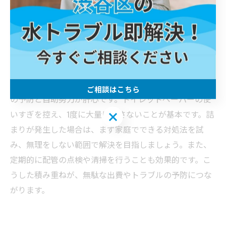
す。すぐに業者を呼ばず、まずは家庭でできる対策を試
し、状況を見極めてから判断することがコスト削減にも
つながります。
トイレ詰まり 高い費用を避ける自助努力
トイレ詰まりで高額な修理費用を避けるには、日頃から
ご相談はこちら
の予防と自助努力が肝心です。トイレットペーパーの使
いすぎを控え、1度に大量に流さないことが基本です。詰
ご相談はこちら
まりが発生した場合は、まず家庭でできる対処法を試
み、無理をしない範囲で解決を目指しましょう。また、
定期的に配管の点検や清掃を行うことも効果的です。こ
うした積み重ねが、無駄な出費やトラブルの予防につな
がります。