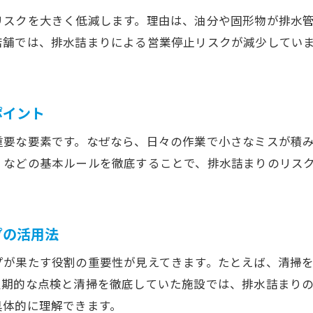
排水詰まりリスクを下げる容量計算のポイント
リスクを大きく低減します。理由は、油分や固形物が排水
排水詰まり予防とグリストラップ容量の関係性
店舗では、排水詰まりによる営業停止リスクが減少してい
排水詰まりを防ぐ最適な容量設定の考え方
排水詰まりに強い容量選定の失敗事例と対策
横浜市排水設備指定工事店が解説する排水詰まり対策
ポイント
排水詰まり対策を現場の指定工事店が徹底解説
重要な要素です。なぜなら、日々の作業で小さなミスが積
排水詰まりを防ぐ指定工事店の管理アドバイス
くなどの基本ルールを徹底することで、排水詰まりのリス
排水詰まりリスク回避に効く現場の実践例
。
ご相談はこちら
ご相談はこちら
排水詰まり防止へ指定工事店が推奨するチェック項
排水詰まりの相談先と指定工事店の選び方
プの活用法
排水詰まりトラブルを減らす現場の声
プが果たす役割の重要性が見えてきます。たとえば、清掃
グリストラップ清掃で厨房の排水詰まりを防ぐ方法
定期的な点検と清掃を徹底していた施設では、排水詰まり
排水詰まりを防ぐ厨房のグリストラップ清掃法
具体的に理解できます。