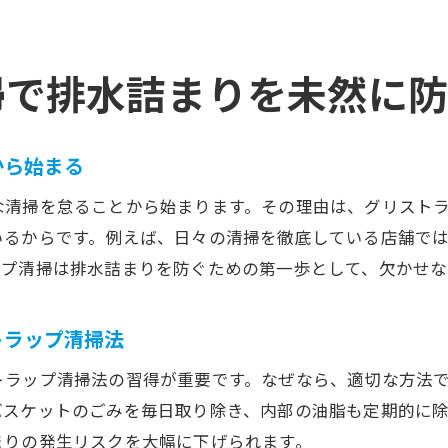
排水詰まり解消に役立つ清掃スケジュール管理
排水詰まりを未然に防ぐ現場の清掃ポイント
掃で排水詰まりを未然に
排水詰まり防止のための日々の清掃チェック
排水詰まりリスクを抑える清掃作業の工夫
排水詰まりを防ぐ清掃教育の重要性
から始まる
排水詰まり防止に役立つグリストラップ管理ノウハウ
な清掃を怠ることから始まります。その理由は、グリスト
排水詰まりを防ぐための管理ノウハウ公開
いるからです。例えば、日々の清掃を徹底している店舗で
排水詰まりを抑えるための日常管理テクニック
ップ清掃は排水詰まりを防ぐための第一歩として、欠かせな
排水詰まり予防に欠かせない管理記録の付け方
排水詰まり対策に強い現場ノウハウの実践法
トラップ清掃法
排水詰まりを生まないための点検項目整理
トラップ清掃法の習得が重要です。なぜなら、適切な方法
排水詰まり防止ノウハウをスタッフで共有
バスケットのごみを毎日取り除き、内部の油脂も定期的に
排水詰まりを防ぐためのグリーストラップ正しい使い方
まりの発生リスクを大幅に下げられます。