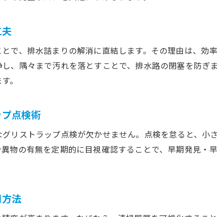
排水詰まりを防ぐ正しいグリーストラップ使用法
排水詰まりリスクを避けるための運用ポイント
工夫
排水詰まり防止に役立つ使い方と注意点
ことで、排水詰まりの解消に直結します。その理由は、効
排水詰まりを未然に防ぐ日常の運用ルール
浄し、隅々まで汚れを落とすことで、排水路の閉塞を防ぎ
排水詰まり対策としての使い方の工夫法
ます。
排水詰まりを防ぐスタッフ教育と意識付け
ップ点検術
なグリストラップ点検が欠かせません。点検を怠ると、小
や異物の有無を定期的に目視確認することで、早期発見・
用方法