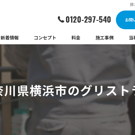
排
0120-297-540
お問
新着情報
コンセプト
料金
施工事例
当
詰
漏
奈川県横浜市のグリスト
給
蛇
ト