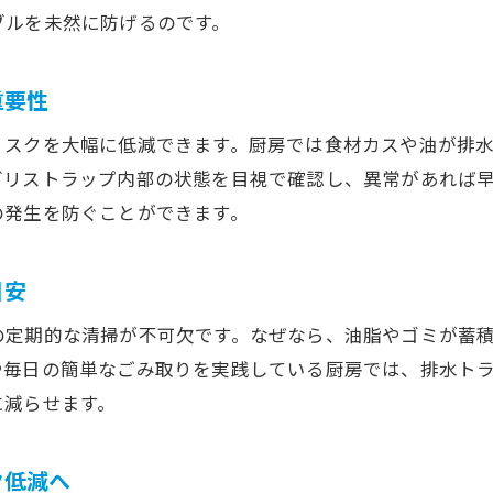
ブルを未然に防げるのです。
排水詰まり防止に有効な清掃記録の活用方法
排水詰まりを減らすプロによるグリストラップ清掃
重要性
グリストラップ設置基準と排水詰まり対策のコツ
リスクを大幅に低減できます。厨房では食材カスや油が排
排水詰まりを防ぐ設置基準の理解と実践法
グリストラップ内部の状態を目視で確認し、異常があれば
排水詰まり対策に必須なグリストラップ設置基準
の発生を防ぐことができます。
排水詰まりリスクを減らす設置基準のポイント
排水詰まり予防に役立つ設置基準チェックリスト
目安
排水詰まりを減らすグリストラップ設置事例
の定期的な清掃が不可欠です。なぜなら、油脂やゴミが蓄
排水詰まり防止のための設置基準見直し方法
や毎日の簡単なごみ取りを実践している厨房では、排水ト
排水詰まりを防ぐためのグリストラップ容量計算法
に減らせます。
排水詰まり防止に必要な容量計算法の基本
排水詰まりを防ぐグリーストラップ容量計算方法
ク低減へ