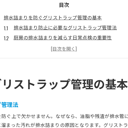
目次
排水詰まりを防ぐグリストラップ管理の基本
排水詰まり防止に必要なグリストラップ管理法
厨房の排水詰まりを減らす日常点検の重要性
排水詰まり対策に効果的な清掃頻度の目安
グリストラップ管理で排水詰まりリスク低減へ
排水詰まり防止に役立つ従業員教育のポイント
排水詰まり事例から学ぶグリストラップの活用法
グリストラップ管理の基
グリストラップ清掃で排水詰まりを未然に防ぐポイント
排水詰まり予防はグリストラップ清掃から始まる
プ管理法
排水詰まりを防ぐための適切なグリストラップ清掃
を防ぐ上で欠かせません。なぜなら、油脂や残渣が排水管
排水詰まり解消に直結する清掃手順の工夫
に溜まった汚れが排水詰まりの原因となります。グリスト
排水詰まりリスクを避けるグリストラップ点検術