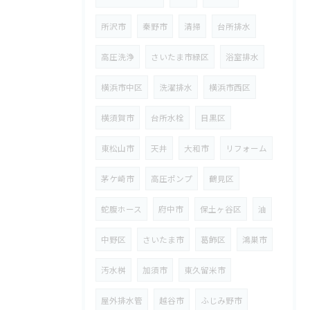
所沢市
秦野市
清掃
台所排水
高圧洗浄
さいたま市緑区
浴室排水
横浜市中区
洗濯排水
横浜市西区
横須賀市
台所水栓
目黒区
東松山市
天井
大和市
リフォーム
茅ケ崎市
高圧ポンプ
鶴見区
蛇腹ホース
府中市
保土ヶ谷区
油
中野区
さいたま市
葛飾区
鴻巣市
汚水桝
加須市
東久留米市
屋外排水管
越谷市
ふじみ野市