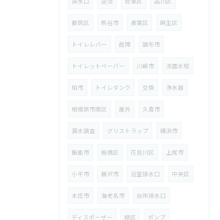
排水口
逆流
台東区
品川区
都筑区
熊谷市
青葉区
麻生区
トイレレバー
故障
調布市
トイレットペーパー
川崎市
洗面水栓
柏市
トイレタンク
交換
浄水器
相模原市南区
屋外
久喜市
漏水調査
グリストラップ
横浜市
飯能市
板橋区
花見川区
上尾市
小平市
藤沢市
浴室排水口
中央区
本庄市
海老名市
台所排水口
ディスポーザー
緑区
ポンプ