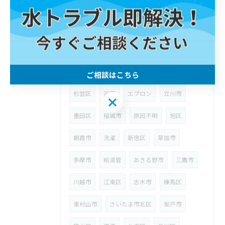
埼玉県
狭山市
ウォーターハンマー
台所
八潮市
漏水
修理
川崎区
町田市
武蔵野市
ウォシュレット
高津区
給水管
宮前区
浴室水栓
ご相談はこちら
杉並区
浴室
エプロン
立川市
ご相談はこちら
墨田区
稲城市
原因不明
旭区
朝霞市
洗濯
新宿区
草加市
多摩市
給湯管
あきる野市
三鷹市
川越市
江東区
志木市
練馬区
東村山市
さいたま市北区
坂戸市