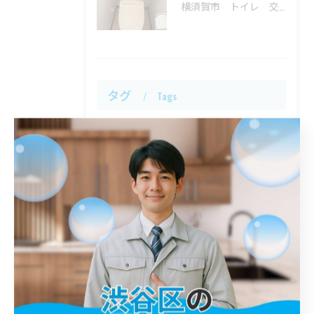
横須賀市 トイレ 交換
タグ
Tags
川口市
屋外排水管詰まり
解消
鎌倉市
トイレ詰まり
港区
詰まり
春日部市
江戸川区
トイレ
八王子市
シンク
入間市
平塚市
洗面台
神奈川区
台所詰まり
異物
世田谷区
蛇口
西多摩郡
桝