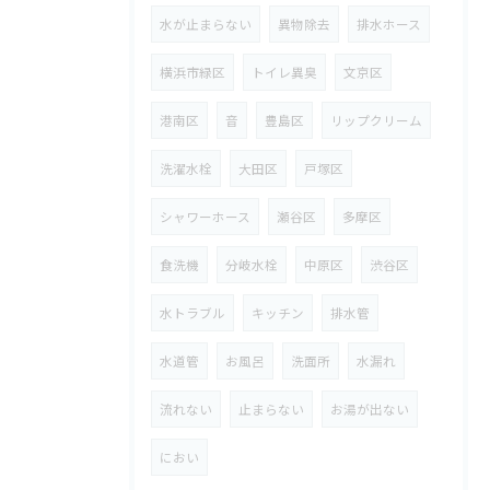
水が止まらない
異物除去
排水ホース
横浜市緑区
トイレ異臭
文京区
港南区
音
豊島区
リップクリーム
洗濯水栓
大田区
戸塚区
シャワーホース
瀬谷区
多摩区
食洗機
分岐水栓
中原区
渋谷区
水トラブル
キッチン
排水管
水道管
お風呂
洗面所
水漏れ
流れない
止まらない
お湯が出ない
におい