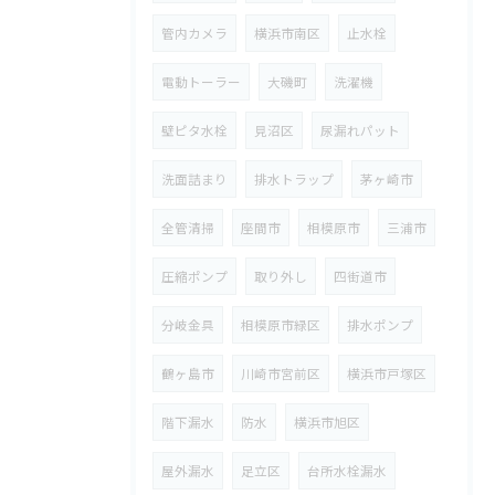
管内カメラ
横浜市南区
止水栓
電動トーラー
大磯町
洗濯機
壁ピタ水栓
見沼区
尿漏れパット
洗面詰まり
排水トラップ
茅ヶ崎市
全管清掃
座間市
相模原市
三浦市
圧縮ポンプ
取り外し
四街道市
分岐金具
相模原市緑区
排水ポンプ
鶴ヶ島市
川崎市宮前区
横浜市戸塚区
階下漏水
防水
横浜市旭区
屋外漏水
足立区
台所水栓漏水