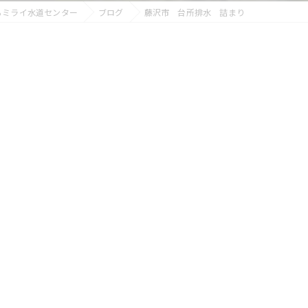
らミライ水道センター
ブログ
藤沢市 台所排水 詰まり