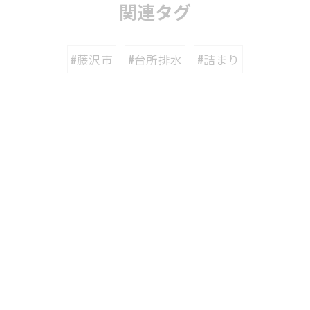
関連タグ
#藤沢市
#台所排水
#詰まり