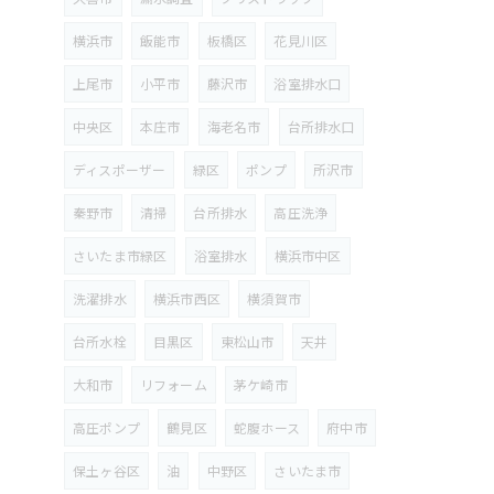
横浜市
飯能市
板橋区
花見川区
上尾市
小平市
藤沢市
浴室排水口
中央区
本庄市
海老名市
台所排水口
ディスポーザー
緑区
ポンプ
所沢市
秦野市
清掃
台所排水
高圧洗浄
さいたま市緑区
浴室排水
横浜市中区
洗濯排水
横浜市西区
横須賀市
台所水栓
目黒区
東松山市
天井
大和市
リフォーム
茅ケ崎市
高圧ポンプ
鶴見区
蛇腹ホース
府中市
保土ヶ谷区
油
中野区
さいたま市