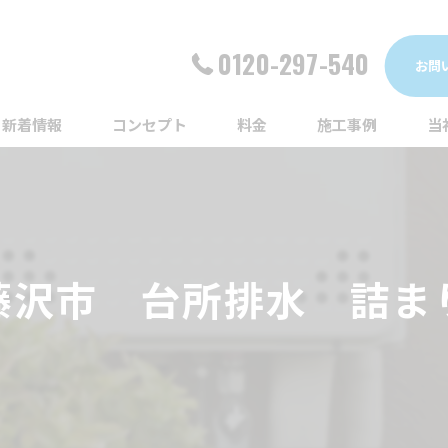
0120-297-540
お問
新着情報
コンセプト
料金
施工事例
当
詰
漏
藤沢市 台所排水 詰ま
給
蛇
ト