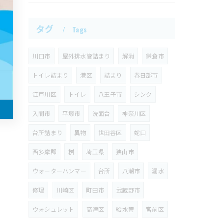
タグ
Tags
川口市
屋外排水管詰まり
解消
鎌倉市
トイレ詰まり
港区
詰まり
春日部市
江戸川区
トイレ
八王子市
シンク
入間市
平塚市
洗面台
神奈川区
台所詰まり
異物
世田谷区
蛇口
西多摩郡
桝
埼玉県
狭山市
ウォーターハンマー
台所
八潮市
漏水
修理
川崎区
町田市
武蔵野市
ウォシュレット
高津区
給水管
宮前区