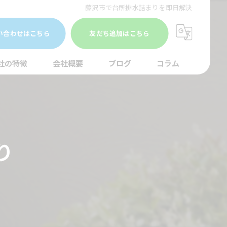
藤沢市で台所排水詰まりを即日解決
い合わせはこちら
友だち追加はこちら
社の特徴
会社概要
ブログ
コラム
まり
水調査
り
湯器
口
イレ