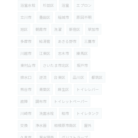
浴室水栓
杉並区
浴室
エプロン
立川市
墨田区
稲城市
原因不明
旭区
朝霞市
洗濯
新宿区
草加市
多摩市
給湯管
あきる野市
三鷹市
川越市
江東区
志木市
練馬区
東村山市
さいたま市北区
坂戸市
排水口
逆流
台東区
品川区
都筑区
熊谷市
青葉区
麻生区
トイレレバー
故障
調布市
トイレットペーパー
川崎市
洗面水栓
柏市
トイレタンク
交換
浄水器
相模原市南区
屋外
久喜市
漏水調査
グリストラップ