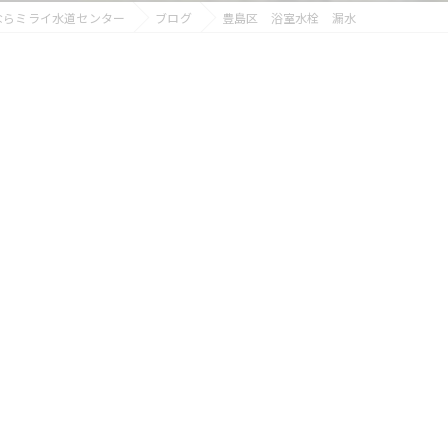
ならミライ水道センター
ブログ
豊島区 浴室水栓 漏水