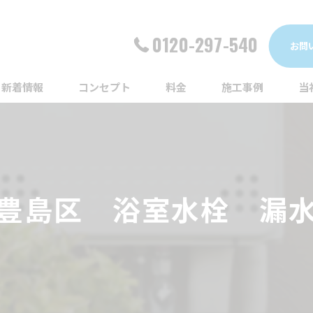
0120-297-540
お問
新着情報
コンセプト
料金
施工事例
当
詰
漏
豊島区 浴室水栓 漏
給
蛇
ト