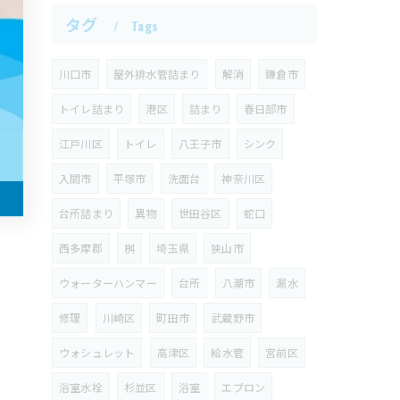
タグ
Tags
川口市
屋外排水管詰まり
解消
鎌倉市
トイレ詰まり
港区
詰まり
春日部市
江戸川区
トイレ
八王子市
シンク
入間市
平塚市
洗面台
神奈川区
台所詰まり
異物
世田谷区
蛇口
西多摩郡
桝
埼玉県
狭山市
ウォーターハンマー
台所
八潮市
漏水
修理
川崎区
町田市
武蔵野市
ウォシュレット
高津区
給水管
宮前区
浴室水栓
杉並区
浴室
エプロン