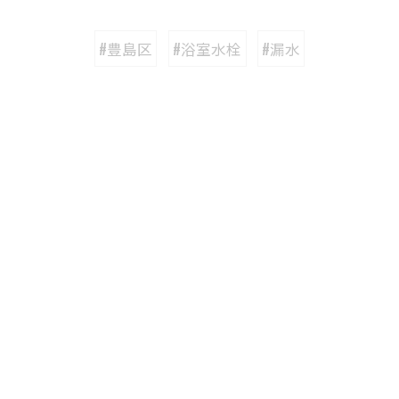
#豊島区
#浴室水栓
#漏水