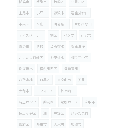
横浜市
飯能市
板橋区
花見川区
上尾市
小平市
藤沢市
浴室排水口
中央区
本庄市
海老名市
台所排水口
ディスポーザー
緑区
ポンプ
所沢市
秦野市
清掃
台所排水
高圧洗浄
さいたま市緑区
浴室排水
横浜市中区
洗濯排水
横浜市西区
横須賀市
台所水栓
目黒区
東松山市
天井
大和市
リフォーム
茅ケ崎市
高圧ポンプ
鶴見区
蛇腹ホース
府中市
保土ヶ谷区
油
中野区
さいたま市
葛飾区
鴻巣市
汚水桝
加須市