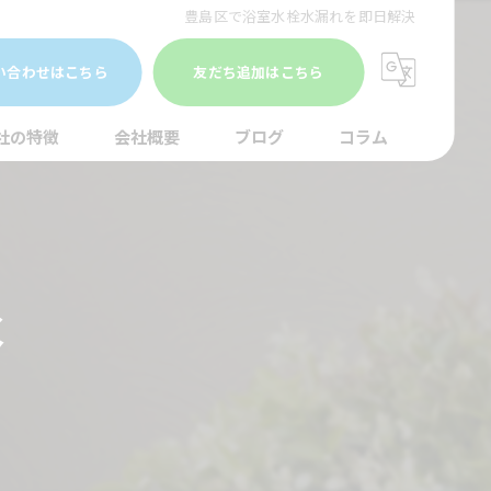
豊島区で浴室水栓水漏れを即日解決
い合わせはこちら
友だち追加はこちら
社の特徴
会社概要
ブログ
コラム
まり
水調査
水
湯器
口
イレ