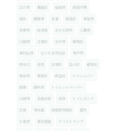
立川市
墨田区
稲城市
原因不明
旭区
朝霞市
洗濯
新宿区
草加市
多摩市
給湯管
あきる野市
三鷹市
川越市
江東区
志木市
練馬区
東村山市
さいたま市北区
坂戸市
排水口
逆流
台東区
品川区
都筑区
熊谷市
青葉区
麻生区
トイレレバー
故障
調布市
トイレットペーパー
川崎市
洗面水栓
柏市
トイレタンク
交換
浄水器
相模原市南区
屋外
久喜市
漏水調査
グリストラップ