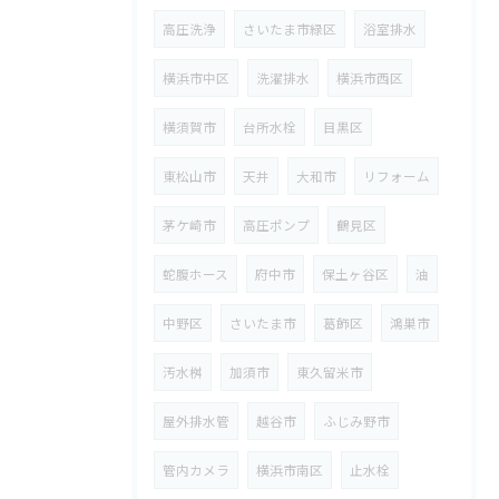
高圧洗浄
さいたま市緑区
浴室排水
横浜市中区
洗濯排水
横浜市西区
横須賀市
台所水栓
目黒区
東松山市
天井
大和市
リフォーム
茅ケ崎市
高圧ポンプ
鶴見区
蛇腹ホース
府中市
保土ヶ谷区
油
中野区
さいたま市
葛飾区
鴻巣市
汚水桝
加須市
東久留米市
屋外排水管
越谷市
ふじみ野市
管内カメラ
横浜市南区
止水栓