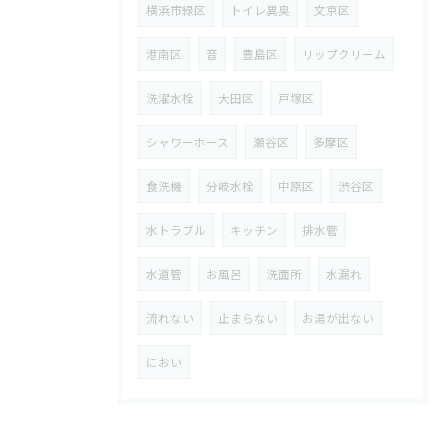
横浜市緑区
トイレ異臭
文京区
港南区
音
豊島区
リップクリーム
洗濯水栓
大田区
戸塚区
シャワーホース
瀬谷区
多摩区
食洗機
分岐水栓
中原区
渋谷区
水トラブル
キッチン
排水管
水道管
お風呂
洗面所
水漏れ
流れない
止まらない
お湯が出ない
におい