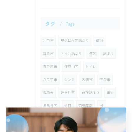
タグ
Tags
川口市
屋外排水管詰まり
解消
鎌倉市
トイレ詰まり
港区
詰まり
春日部市
江戸川区
トイレ
八王子市
シンク
入間市
平塚市
洗面台
神奈川区
台所詰まり
異物
世田谷区
蛇口
西多摩郡
桝
埼玉県
狭山市
ウォーターハンマー
台所
八潮市
漏水
修理
川崎区