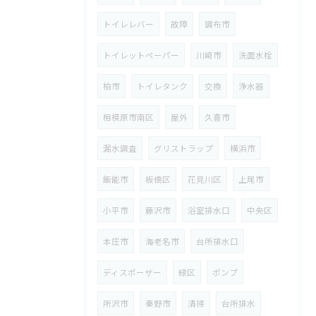
トイレレバー
故障
調布市
トイレットペーパー
川崎市
洗面水栓
柏市
トイレタンク
交換
浄水器
相模原市南区
屋外
久喜市
漏水調査
グリストラップ
横浜市
飯能市
板橋区
花見川区
上尾市
小平市
藤沢市
浴室排水口
中央区
本庄市
海老名市
台所排水口
ディスポーザー
緑区
ポンプ
所沢市
秦野市
清掃
台所排水