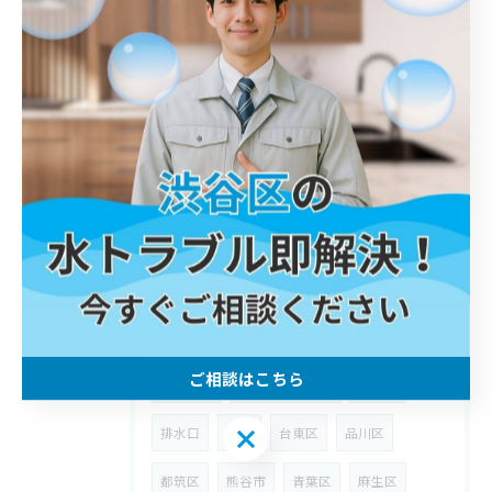
町田市
武蔵野市
ウォシュレット
高津区
給水管
宮前区
浴室水栓
杉並区
浴室
エプロン
立川市
墨田区
稲城市
原因不明
旭区
朝霞市
洗濯
新宿区
草加市
多摩市
給湯管
あきる野市
三鷹市
川越市
江東区
志木市
練馬区
ご相談はこちら
東村山市
さいたま市北区
坂戸市
ご相談はこちら
排水口
逆流
台東区
品川区
都筑区
熊谷市
青葉区
麻生区