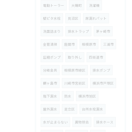
電動トーラー
大磯町
洗濯機
壁ピタ水栓
見沼区
尿漏れパット
洗面詰まり
排水トラップ
茅ヶ崎市
全管清掃
座間市
相模原市
三浦市
圧縮ポンプ
取り外し
四街道市
分岐金具
相模原市緑区
排水ポンプ
鶴ヶ島市
川崎市宮前区
横浜市戸塚区
階下漏水
防水
横浜市旭区
屋外漏水
足立区
台所水栓漏水
水が止まらない
異物除去
排水ホース