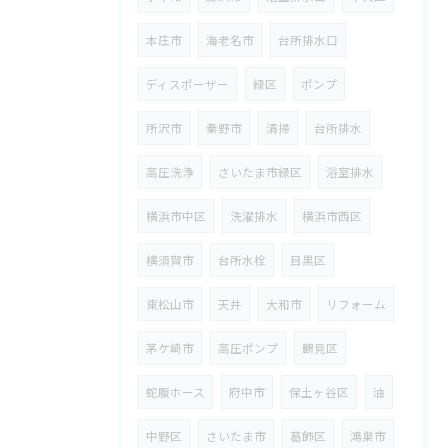
本庄市
海老名市
台所排水口
ディスポーザー
緑区
ポンプ
所沢市
秦野市
清掃
台所排水
高圧洗浄
さいたま市緑区
浴室排水
横浜市中区
洗濯排水
横浜市西区
横須賀市
台所水栓
目黒区
東松山市
天井
大和市
リフォーム
茅ケ崎市
高圧ポンプ
鶴見区
蛇腹ホース
府中市
保土ヶ谷区
油
中野区
さいたま市
葛飾区
鴻巣市