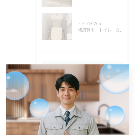
2025/12/07
横須賀市 トイレ 交換
タグ
Tags
川口市
屋外排水管詰まり
解消
鎌倉市
トイレ詰まり
港区
詰まり
春日部市
江戸川区
トイレ
八王子市
シンク
入間市
平塚市