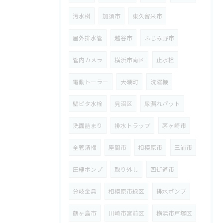
汚水桝
加須市
東久留米市
屋外排水管
越谷市
ふじみ野市
管内カメラ
横浜市南区
止水栓
電動トーラー
大磯町
洗濯機
壁ピタ水栓
見沼区
尿漏れパット
洗面詰まり
排水トラップ
茅ヶ崎市
全管清掃
座間市
相模原市
三浦市
圧縮ポンプ
取り外し
四街道市
分岐金具
相模原市緑区
排水ポンプ
鶴ヶ島市
川崎市宮前区
横浜市戸塚区