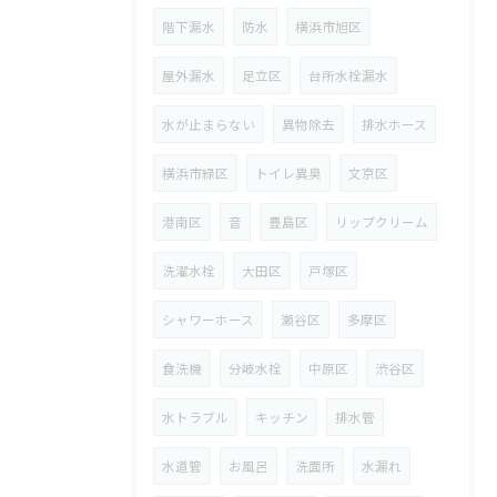
階下漏水
防水
横浜市旭区
屋外漏水
足立区
台所水栓漏水
水が止まらない
異物除去
排水ホース
横浜市緑区
トイレ異臭
文京区
港南区
音
豊島区
リップクリーム
洗濯水栓
大田区
戸塚区
シャワーホース
瀬谷区
多摩区
食洗機
分岐水栓
中原区
渋谷区
水トラブル
キッチン
排水管
水道管
お風呂
洗面所
水漏れ