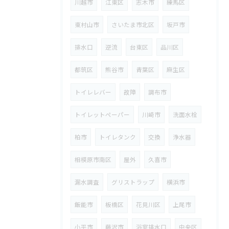
川越市
江東区
志木市
練馬区
東村山市
さいたま市北区
坂戸市
排水口
逆流
台東区
品川区
都筑区
熊谷市
青葉区
麻生区
トイレレバー
故障
調布市
トイレットペーパー
川崎市
洗面水栓
柏市
トイレタンク
交換
浄水器
相模原市南区
屋外
久喜市
漏水調査
グリストラップ
横浜市
飯能市
板橋区
花見川区
上尾市
小平市
藤沢市
浴室排水口
中央区