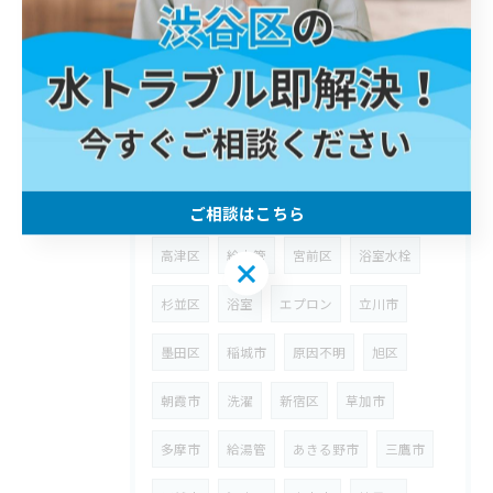
洗面台
神奈川区
台所詰まり
異物
世田谷区
蛇口
西多摩郡
桝
埼玉県
狭山市
ウォーターハンマー
台所
八潮市
漏水
修理
川崎区
町田市
武蔵野市
ウォシュレット
ご相談はこちら
高津区
給水管
宮前区
浴室水栓
ご相談はこちら
杉並区
浴室
エプロン
立川市
墨田区
稲城市
原因不明
旭区
朝霞市
洗濯
新宿区
草加市
多摩市
給湯管
あきる野市
三鷹市