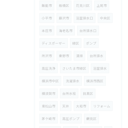
飯能市
板橋区
花見川区
上尾市
小平市
藤沢市
浴室排水口
中央区
本庄市
海老名市
台所排水口
ディスポーザー
緑区
ポンプ
所沢市
秦野市
清掃
台所排水
高圧洗浄
さいたま市緑区
浴室排水
横浜市中区
洗濯排水
横浜市西区
横須賀市
台所水栓
目黒区
東松山市
天井
大和市
リフォーム
茅ケ崎市
高圧ポンプ
鶴見区