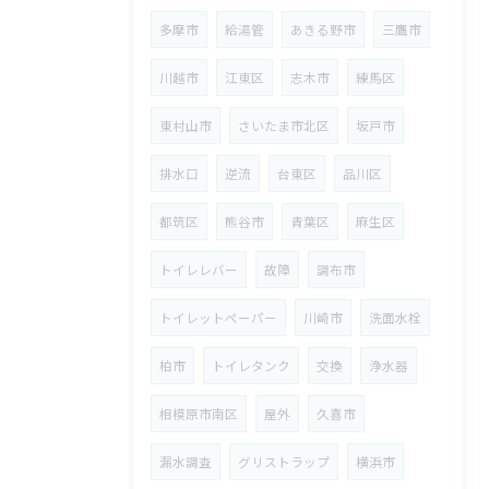
多摩市
給湯管
あきる野市
三鷹市
川越市
江東区
志木市
練馬区
東村山市
さいたま市北区
坂戸市
排水口
逆流
台東区
品川区
都筑区
熊谷市
青葉区
麻生区
トイレレバー
故障
調布市
トイレットペーパー
川崎市
洗面水栓
柏市
トイレタンク
交換
浄水器
相模原市南区
屋外
久喜市
漏水調査
グリストラップ
横浜市