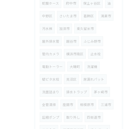
蛇腹ホース
府中市
保土ヶ谷区
油
中野区
さいたま市
葛飾区
鴻巣市
汚水桝
加須市
東久留米市
屋外排水管
越谷市
ふじみ野市
管内カメラ
横浜市南区
止水栓
電動トーラー
大磯町
洗濯機
壁ピタ水栓
見沼区
尿漏れパット
洗面詰まり
排水トラップ
茅ヶ崎市
全管清掃
座間市
相模原市
三浦市
圧縮ポンプ
取り外し
四街道市