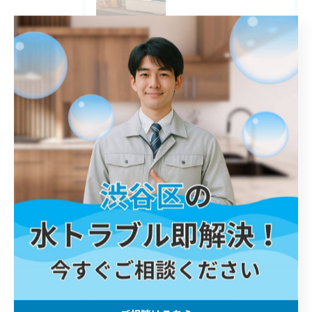
2025/12/08
調布市 浴室水栓 交換
2025/12/07
横須賀市 トイレ 交換
タグ
Tags
川口市
屋外排水管詰まり
解消
鎌倉市
トイレ詰まり
港区
詰まり
春日部市
江戸川区
トイレ