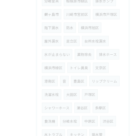
分岐金具
相模原市緑区
排水ポンプ
鶴ヶ島市
川崎市宮前区
横浜市戸塚区
階下漏水
防水
横浜市旭区
屋外漏水
足立区
台所水栓漏水
水が止まらない
異物除去
排水ホース
横浜市緑区
トイレ異臭
文京区
港南区
音
豊島区
リップクリーム
洗濯水栓
大田区
戸塚区
シャワーホース
瀬谷区
多摩区
食洗機
分岐水栓
中原区
渋谷区
水トラブル
キッチン
排水管