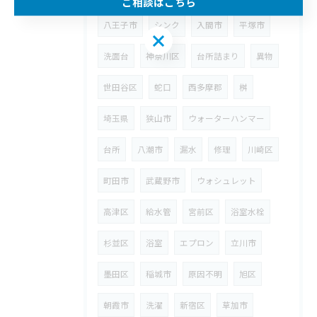
ご相談はこちら
八王子市
シンク
入間市
平塚市
ご相談はこちら
洗面台
神奈川区
台所詰まり
異物
世田谷区
蛇口
西多摩郡
桝
埼玉県
狭山市
ウォーターハンマー
台所
八潮市
漏水
修理
川崎区
町田市
武蔵野市
ウォシュレット
高津区
給水管
宮前区
浴室水栓
杉並区
浴室
エプロン
立川市
墨田区
稲城市
原因不明
旭区
朝霞市
洗濯
新宿区
草加市