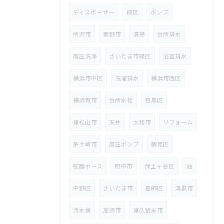
ディスポーザー
緑区
ポンプ
所沢市
秦野市
清掃
台所排水
高圧洗浄
さいたま市緑区
浴室排水
横浜市中区
洗濯排水
横浜市西区
横須賀市
台所水栓
目黒区
東松山市
天井
大和市
リフォーム
茅ケ崎市
高圧ポンプ
鶴見区
蛇腹ホース
府中市
保土ヶ谷区
油
中野区
さいたま市
葛飾区
鴻巣市
汚水桝
加須市
東久留米市