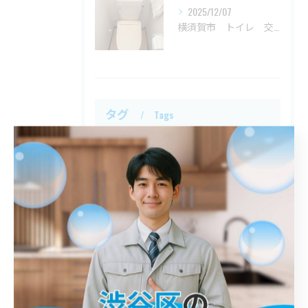
2025/12/07
横須賀市 トイレ 交換
タグ
Tags
川口市
屋外排水管詰まり
解消
鎌倉市
トイレ詰まり
港区
詰まり
春日部市
江戸川区
トイレ
八王子市
シンク
入間市
平塚市
洗面台
神奈川区
台所詰まり
異物
世田谷区
蛇口
西多摩郡
桝