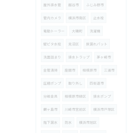
屋外排水管
越谷市
ふじみ野市
管内カメラ
横浜市南区
止水栓
電動トーラー
大磯町
洗濯機
壁ピタ水栓
見沼区
尿漏れパット
洗面詰まり
排水トラップ
茅ヶ崎市
全管清掃
座間市
相模原市
三浦市
圧縮ポンプ
取り外し
四街道市
分岐金具
相模原市緑区
排水ポンプ
鶴ヶ島市
川崎市宮前区
横浜市戸塚区
階下漏水
防水
横浜市旭区