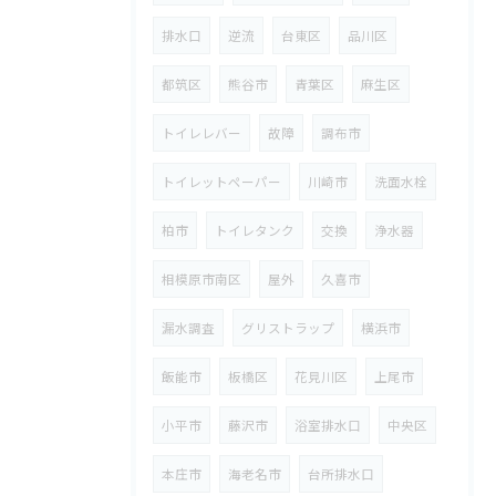
排水口
逆流
台東区
品川区
都筑区
熊谷市
青葉区
麻生区
トイレレバー
故障
調布市
トイレットペーパー
川崎市
洗面水栓
柏市
トイレタンク
交換
浄水器
相模原市南区
屋外
久喜市
漏水調査
グリストラップ
横浜市
飯能市
板橋区
花見川区
上尾市
小平市
藤沢市
浴室排水口
中央区
本庄市
海老名市
台所排水口