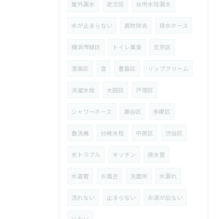
屋外漏水
足立区
台所水栓漏水
水が止まらない
異物除去
排水ホース
横浜市緑区
トイレ異臭
文京区
港南区
音
豊島区
リップクリーム
洗濯水栓
大田区
戸塚区
シャワーホース
瀬谷区
多摩区
食洗機
分岐水栓
中原区
渋谷区
水トラブル
キッチン
排水管
水道管
お風呂
洗面所
水漏れ
流れない
止まらない
お湯が出ない
におい