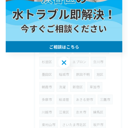
埼玉県
狭山市
ウォーターハンマー
台所
八潮市
漏水
修理
川崎区
町田市
武蔵野市
ウォシュレット
ご相談はこちら
高津区
給水管
宮前区
浴室水栓
ご相談はこちら
杉並区
浴室
エプロン
立川市
墨田区
稲城市
原因不明
旭区
朝霞市
洗濯
新宿区
草加市
多摩市
給湯管
あきる野市
三鷹市
川越市
江東区
志木市
練馬区
東村山市
さいたま市北区
坂戸市