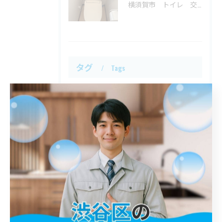
横須賀市 トイレ 交換
タグ
Tags
川口市
屋外排水管詰まり
解消
鎌倉市
トイレ詰まり
港区
詰まり
春日部市
江戸川区
トイレ
八王子市
シンク
入間市
平塚市
洗面台
神奈川区
台所詰まり
異物
世田谷区
蛇口
西多摩郡
桝