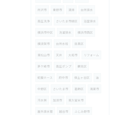
所沢市
秦野市
清掃
台所排水
高圧洗浄
さいたま市緑区
浴室排水
横浜市中区
洗濯排水
横浜市西区
横須賀市
台所水栓
目黒区
東松山市
天井
大和市
リフォーム
茅ケ崎市
高圧ポンプ
鶴見区
蛇腹ホース
府中市
保土ヶ谷区
油
中野区
さいたま市
葛飾区
鴻巣市
汚水桝
加須市
東久留米市
屋外排水管
越谷市
ふじみ野市