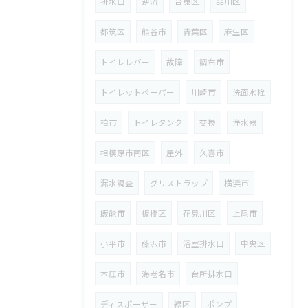
排水口
逆流
台東区
品川区
都筑区
熊谷市
青葉区
麻生区
トイレレバー
故障
調布市
トイレットペーパー
川崎市
洗面水栓
柏市
トイレタンク
交換
浄水器
相模原市南区
屋外
久喜市
漏水調査
グリストラップ
横浜市
飯能市
板橋区
花見川区
上尾市
小平市
藤沢市
浴室排水口
中央区
本庄市
海老名市
台所排水口
ディスポーザー
緑区
ポンプ