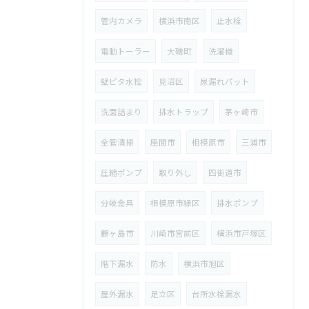
管内カメラ
横浜市南区
止水栓
電動トーラー
大磯町
洗濯機
壁ピタ水栓
見沼区
尿漏れパット
洗面詰まり
排水トラップ
茅ヶ崎市
全管清掃
座間市
相模原市
三浦市
圧縮ポンプ
取り外し
四街道市
分岐金具
相模原市緑区
排水ポンプ
鶴ヶ島市
川崎市宮前区
横浜市戸塚区
階下漏水
防水
横浜市旭区
屋外漏水
足立区
台所水栓漏水