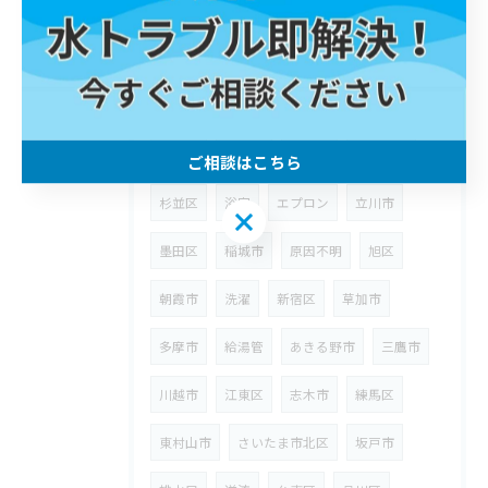
埼玉県
狭山市
ウォーターハンマー
台所
八潮市
漏水
修理
川崎区
町田市
武蔵野市
ウォシュレット
高津区
給水管
宮前区
浴室水栓
ご相談はこちら
杉並区
浴室
エプロン
立川市
ご相談はこちら
墨田区
稲城市
原因不明
旭区
朝霞市
洗濯
新宿区
草加市
多摩市
給湯管
あきる野市
三鷹市
川越市
江東区
志木市
練馬区
東村山市
さいたま市北区
坂戸市