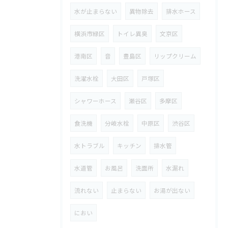
水が止まらない
異物除去
排水ホース
横浜市緑区
トイレ異臭
文京区
港南区
音
豊島区
リップクリーム
洗濯水栓
大田区
戸塚区
シャワーホース
瀬谷区
多摩区
食洗機
分岐水栓
中原区
渋谷区
水トラブル
キッチン
排水管
水道管
お風呂
洗面所
水漏れ
流れない
止まらない
お湯が出ない
におい