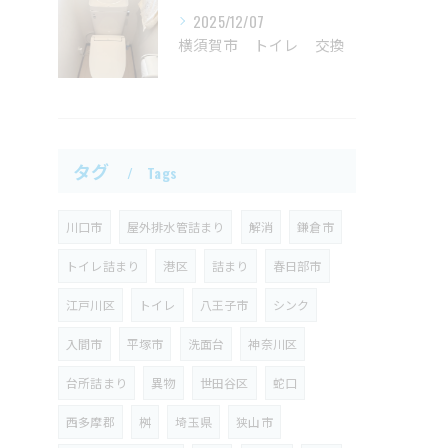
2025/12/07
横須賀市 トイレ 交換
タグ
Tags
川口市
屋外排水管詰まり
解消
鎌倉市
トイレ詰まり
港区
詰まり
春日部市
江戸川区
トイレ
八王子市
シンク
入間市
平塚市
洗面台
神奈川区
台所詰まり
異物
世田谷区
蛇口
西多摩郡
桝
埼玉県
狭山市