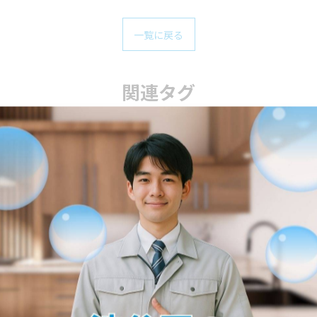
一覧に戻る
関連タグ
#青葉区
#桝
#詰まり