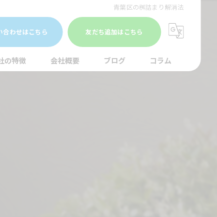
青葉区の桝詰まり解消法
い合わせはこちら
友だち追加はこちら
社の特徴
会社概要
ブログ
コラム
まり
水調査
湯器
口
イレ