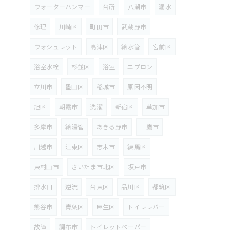
ウォーターハンマー
台所
八潮市
漏水
修理
川崎区
町田市
武蔵野市
ウォシュレット
高津区
給水管
宮前区
浴室水栓
杉並区
浴室
エプロン
立川市
墨田区
稲城市
原因不明
旭区
朝霞市
洗濯
新宿区
草加市
多摩市
給湯管
あきる野市
三鷹市
川越市
江東区
志木市
練馬区
東村山市
さいたま市北区
坂戸市
排水口
逆流
台東区
品川区
都筑区
熊谷市
青葉区
麻生区
トイレレバー
故障
調布市
トイレットペーパー