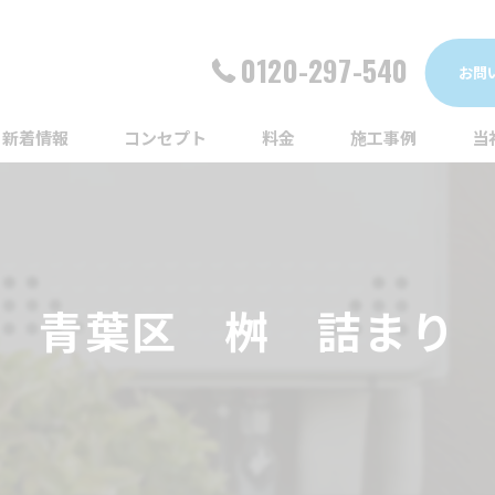
0120-297-540
お問
新着情報
コンセプト
料金
施工事例
当
詰
漏
青葉区 桝 詰まり
給
蛇
ト