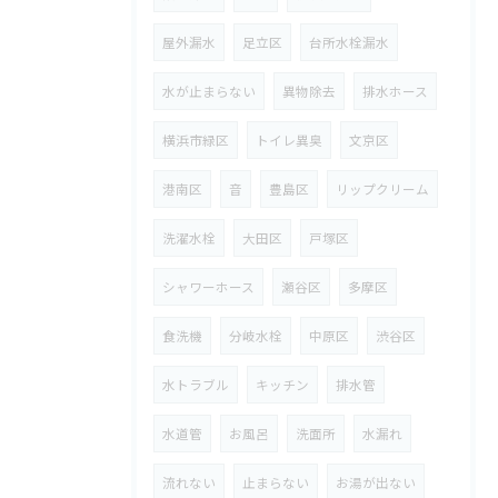
屋外漏水
足立区
台所水栓漏水
水が止まらない
異物除去
排水ホース
横浜市緑区
トイレ異臭
文京区
港南区
音
豊島区
リップクリーム
洗濯水栓
大田区
戸塚区
シャワーホース
瀬谷区
多摩区
食洗機
分岐水栓
中原区
渋谷区
水トラブル
キッチン
排水管
水道管
お風呂
洗面所
水漏れ
流れない
止まらない
お湯が出ない