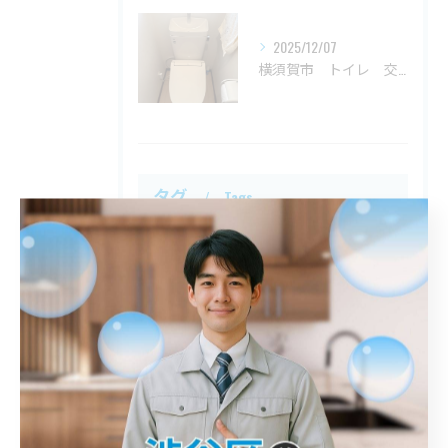
2025/12/07
横須賀市 トイレ 交換
タグ
Tags
川口市
屋外排水管詰まり
解消
鎌倉市
トイレ詰まり
港区
詰まり
春日部市
江戸川区
トイレ
八王子市
シンク
入間市
平塚市
洗面台
神奈川区
台所詰まり
異物