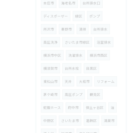
本庄市
海老名市
台所排水口
ディスポーザー
緑区
ポンプ
所沢市
秦野市
清掃
台所排水
高圧洗浄
さいたま市緑区
浴室排水
横浜市中区
洗濯排水
横浜市西区
横須賀市
台所水栓
目黒区
東松山市
天井
大和市
リフォーム
茅ケ崎市
高圧ポンプ
鶴見区
蛇腹ホース
府中市
保土ヶ谷区
油
中野区
さいたま市
葛飾区
鴻巣市