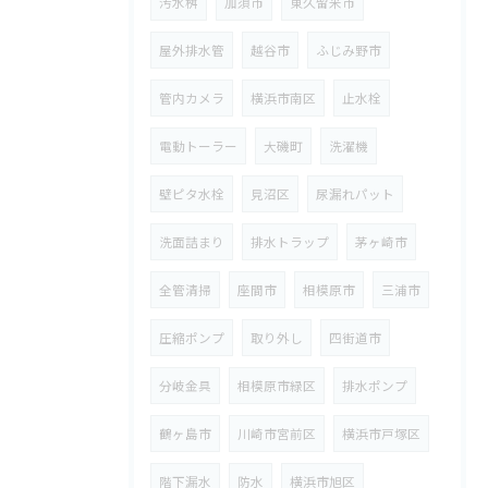
汚水桝
加須市
東久留米市
屋外排水管
越谷市
ふじみ野市
管内カメラ
横浜市南区
止水栓
電動トーラー
大磯町
洗濯機
壁ピタ水栓
見沼区
尿漏れパット
洗面詰まり
排水トラップ
茅ヶ崎市
全管清掃
座間市
相模原市
三浦市
圧縮ポンプ
取り外し
四街道市
分岐金具
相模原市緑区
排水ポンプ
鶴ヶ島市
川崎市宮前区
横浜市戸塚区
階下漏水
防水
横浜市旭区