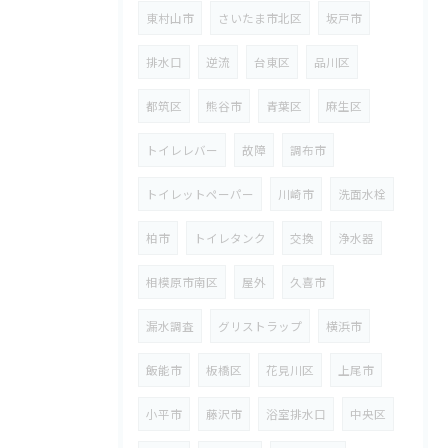
東村山市
さいたま市北区
坂戸市
排水口
逆流
台東区
品川区
都筑区
熊谷市
青葉区
麻生区
トイレレバー
故障
調布市
トイレットペーパー
川崎市
洗面水栓
柏市
トイレタンク
交換
浄水器
相模原市南区
屋外
久喜市
漏水調査
グリストラップ
横浜市
飯能市
板橋区
花見川区
上尾市
小平市
藤沢市
浴室排水口
中央区