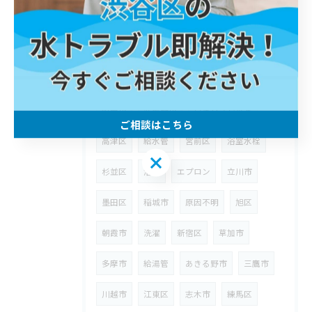
世田谷区
蛇口
西多摩郡
桝
埼玉県
狭山市
ウォーターハンマー
台所
八潮市
漏水
修理
川崎区
町田市
武蔵野市
ウォシュレット
ご相談はこちら
高津区
給水管
宮前区
浴室水栓
ご相談はこちら
杉並区
浴室
エプロン
立川市
墨田区
稲城市
原因不明
旭区
朝霞市
洗濯
新宿区
草加市
多摩市
給湯管
あきる野市
三鷹市
川越市
江東区
志木市
練馬区