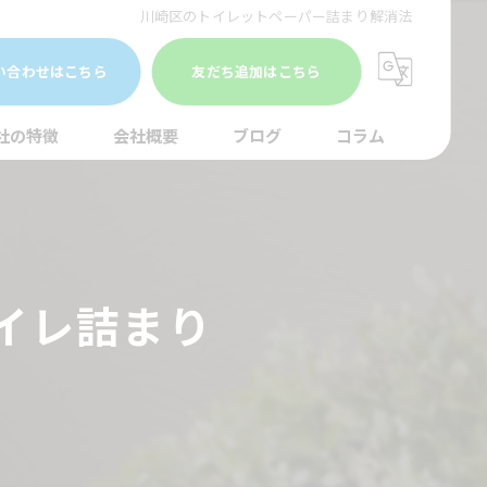
川崎区のトイレットペーパー詰まり解消法
い合わせはこちら
友だち追加はこちら
社の特徴
会社概要
ブログ
コラム
まり
水調査
イレ詰まり
湯器
口
イレ