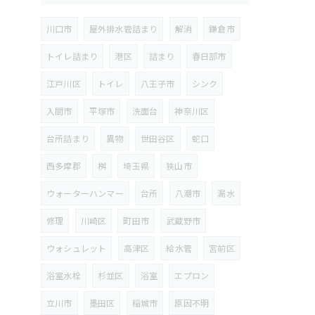
川口市
屋外排水管詰まり
解消
鎌倉市
トイレ詰まり
港区
詰まり
春日部市
江戸川区
トイレ
八王子市
シンク
入間市
平塚市
洗面台
神奈川区
台所詰まり
異物
世田谷区
蛇口
西多摩郡
桝
埼玉県
狭山市
ウォーターハンマー
台所
八潮市
漏水
修理
川崎区
町田市
武蔵野市
ウォシュレット
高津区
給水管
宮前区
浴室水栓
杉並区
浴室
エプロン
立川市
墨田区
稲城市
原因不明