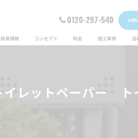
0120-297-540
お問
新着情報
コンセプト
料金
施工事例
当
詰
漏
トイレットペーパー ト
給
蛇
ト