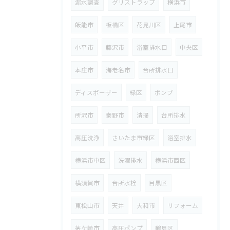
漏水調査
グリストラップ
横浜市
飯能市
板橋区
花見川区
上尾市
小平市
藤沢市
浴室排水口
中央区
本庄市
海老名市
台所排水口
ディスポーザー
緑区
ポンプ
所沢市
秦野市
清掃
台所排水
高圧洗浄
さいたま市緑区
浴室排水
横浜市中区
洗濯排水
横浜市西区
横須賀市
台所水栓
目黒区
東松山市
天井
大和市
リフォーム
茅ケ崎市
高圧ポンプ
鶴見区