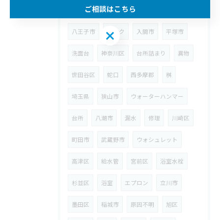
ご相談はこちら
春日部市
江戸川区
トイレ
八王子市
シンク
入間市
平塚市
ご相談はこちら
洗面台
神奈川区
台所詰まり
異物
世田谷区
蛇口
西多摩郡
桝
埼玉県
狭山市
ウォーターハンマー
台所
八潮市
漏水
修理
川崎区
町田市
武蔵野市
ウォシュレット
高津区
給水管
宮前区
浴室水栓
杉並区
浴室
エプロン
立川市
墨田区
稲城市
原因不明
旭区