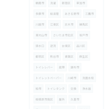
朝霞市
洗濯
新宿区
草加市
多摩市
給湯管
あきる野市
三鷹市
川越市
江東区
志木市
練馬区
東村山市
さいたま市北区
坂戸市
排水口
逆流
台東区
品川区
都筑区
熊谷市
青葉区
麻生区
トイレレバー
故障
調布市
トイレットペーパー
川崎市
洗面水栓
柏市
トイレタンク
交換
浄水器
相模原市南区
屋外
久喜市