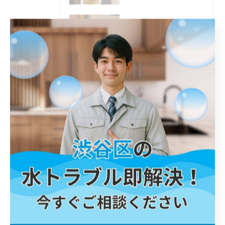
2025/12/08
調布市 浴室水栓 交換
2025/12/07
横須賀市 トイレ 交換
タグ
Tags
川口市
屋外排水管詰まり
解消
鎌倉市
トイレ詰まり
港区
詰まり