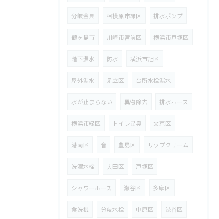
分岐金具
相模原市緑区
排水ポンプ
鶴ヶ島市
川崎市宮前区
横浜市戸塚区
階下漏水
防水
横浜市旭区
屋外漏水
足立区
台所水栓漏水
水が止まらない
異物除去
排水ホース
横浜市緑区
トイレ異臭
文京区
港南区
音
豊島区
リップクリーム
洗濯水栓
大田区
戸塚区
シャワーホース
瀬谷区
多摩区
食洗機
分岐水栓
中原区
渋谷区