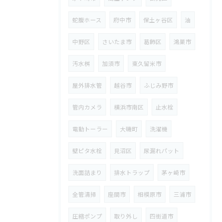
蛇腹ホース
府中市
保土ヶ谷区
油
中野区
さいたま市
葛飾区
鴻巣市
汚水桝
加須市
東久留米市
屋外排水管
越谷市
ふじみ野市
管内カメラ
横浜市南区
止水栓
電動トーラー
大磯町
洗濯機
壁ピタ水栓
見沼区
尿漏れパット
洗面詰まり
排水トラップ
茅ヶ崎市
全管清掃
座間市
相模原市
三浦市
圧縮ポンプ
取り外し
四街道市