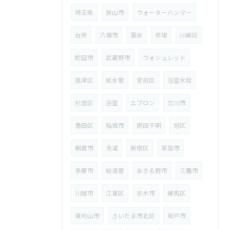
埼玉県
狭山市
ウォーターハンマー
台所
八潮市
漏水
修理
川崎区
町田市
武蔵野市
ウォシュレット
高津区
給水管
宮前区
浴室水栓
杉並区
浴室
エプロン
立川市
墨田区
稲城市
原因不明
旭区
朝霞市
洗濯
新宿区
草加市
多摩市
給湯管
あきる野市
三鷹市
川越市
江東区
志木市
練馬区
東村山市
さいたま市北区
坂戸市