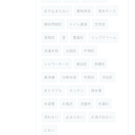
水が止まらない
異物除去
排水ホース
横浜市緑区
トイレ異臭
文京区
港南区
音
豊島区
リップクリーム
洗濯水栓
大田区
戸塚区
シャワーホース
瀬谷区
多摩区
食洗機
分岐水栓
中原区
渋谷区
水トラブル
キッチン
排水管
水道管
お風呂
洗面所
水漏れ
流れない
止まらない
お湯が出ない
におい