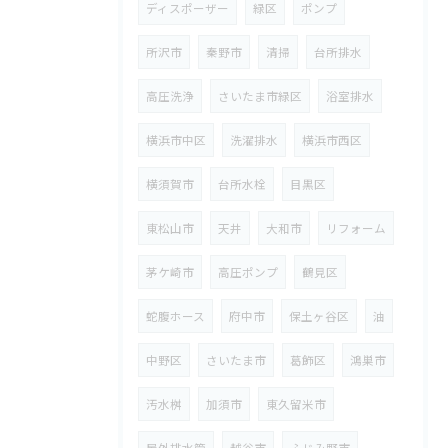
ディスポーザー
緑区
ポンプ
所沢市
秦野市
清掃
台所排水
高圧洗浄
さいたま市緑区
浴室排水
横浜市中区
洗濯排水
横浜市西区
横須賀市
台所水栓
目黒区
東松山市
天井
大和市
リフォーム
茅ケ崎市
高圧ポンプ
鶴見区
蛇腹ホース
府中市
保土ヶ谷区
油
中野区
さいたま市
葛飾区
鴻巣市
汚水桝
加須市
東久留米市
屋外排水管
越谷市
ふじみ野市