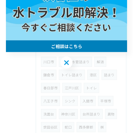
2025/12/07
横須賀市 トイレ 交換
タグ
Tags
ご相談はこちら
ご相談はこちら
川口市
屋外排水管詰まり
解消
鎌倉市
トイレ詰まり
港区
詰まり
春日部市
江戸川区
トイレ
八王子市
シンク
入間市
平塚市
洗面台
神奈川区
台所詰まり
異物
世田谷区
蛇口
西多摩郡
桝