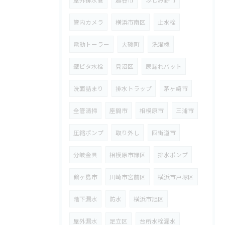
管内カメラ
横浜市南区
止水栓
電動トーラー
大磯町
洗濯機
壁ピタ水栓
見沼区
尿漏れパット
洗面詰まり
排水トラップ
茅ヶ崎市
全管清掃
座間市
相模原市
三浦市
圧縮ポンプ
取り外し
四街道市
分岐金具
相模原市緑区
排水ポンプ
鶴ヶ島市
川崎市宮前区
横浜市戸塚区
階下漏水
防水
横浜市旭区
屋外漏水
足立区
台所水栓漏水