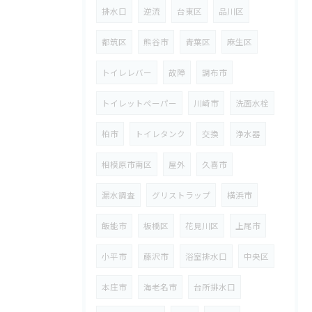
排水口
逆流
台東区
品川区
都筑区
熊谷市
青葉区
麻生区
トイレレバー
故障
調布市
トイレットペーパー
川崎市
洗面水栓
柏市
トイレタンク
交換
浄水器
相模原市南区
屋外
久喜市
漏水調査
グリストラップ
横浜市
飯能市
板橋区
花見川区
上尾市
小平市
藤沢市
浴室排水口
中央区
本庄市
海老名市
台所排水口